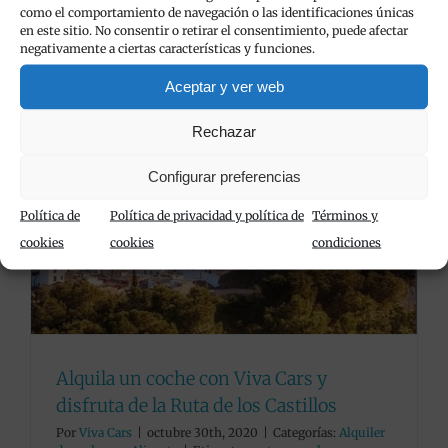
un
como el comportamiento de navegación o las identificaciones únicas
coche
en este sitio. No consentir o retirar el consentimiento, puede afectar
en
negativamente a ciertas características y funciones.
Alicante
y
Aceptar y ver web
lleva
a
Rechazar
cabo
la
Configurar preferencias
ruta
de
Política de
Política de privacidad y política de
Términos y
la
cookies
cookies
condiciones
Marina
Baixa
Alquila un coche con Viva Cars y
disfruta de la Ruta de los Castillos
Por
Viva Cars
|
octubre 30th, 2020
|
Categorías:
Alquiler