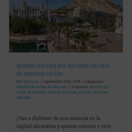
y
disfruta
de
la
Ruta
de
los
Castillos
Realiza una ruta por Alicante con uno
de nuestros coches
Por
Viva Cars
|
septiembre 24th, 2019
|
Categorías:
Alquiler de coches en Alicante
|
Etiquetas:
alquilar un
coche en Alicante
,
flota de Viva Cars
,
ruta en coche por
Alicante
¿Vas a disfrutar de una estancia en la
capital alicantina y quieres conocer y vivir