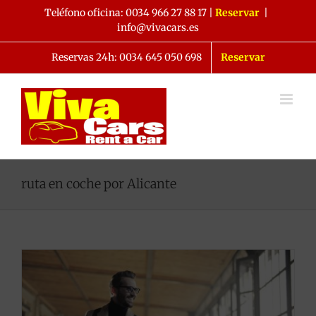
Saltar
Teléfono oficina:
0034 966 27 88 17
|
Reservar
|
al
info@vivacars.es
contenido
Reservas 24h: 0034 645 050 698
Reservar
ruta en coche por Alicante