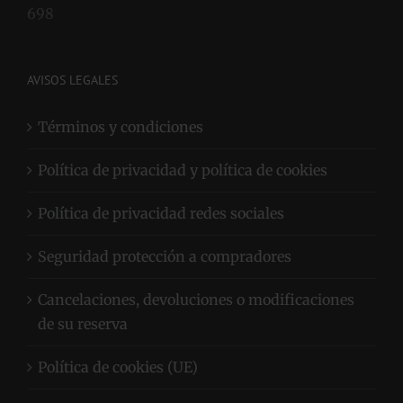
698
AVISOS LEGALES
Términos y condiciones
Política de privacidad y política de cookies
Política de privacidad redes sociales
Seguridad protección a compradores
Cancelaciones, devoluciones o modificaciones
de su reserva
Política de cookies (UE)