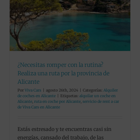
por
Alicante
¿Necesitas romper con la rutina?
Realiza una ruta por la provincia de
Alicante
Por
Viva Cars
|
agosto 26th, 2024
|
Categorías:
Alquiler
de coches en Alicante
|
Etiquetas:
alquilar un coche en
Alicante
,
ruta en coche por Alicante
,
servicio de rent a car
de Viva Cars en Alicante
Estás estresado y te encuentras casi sin
energías, cansado del trabajo, de las