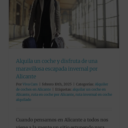
Alquila un coche y disfruta de una
maravillosa escapada invernal por
Alicante
Por
Viva Cars
|
febrero 10th, 2025
|
Categorías:
Alquiler
de coches en Alicante
|
Etiquetas:
alquilar un coche en
Alicante
,
ruta en coche por Alicante
,
ruta invernal en coche
alquilado
Cuando pensamos en Alicante a todos nos
viene a la mente un sitio estupendo para