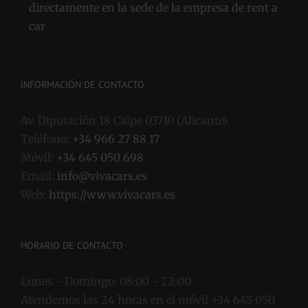
directamente en la sede de la empresa de rent a
car
INFORMACIÓN DE CONTACTO
Av. Diputación 18 Calpe 03710 (Alicante)
Teléfono:
+34 966 27 88 17
Móvil:
+34 645 050 698
Email:
info@vivacars.es
Web:
https://www.vivacars.es
HORARIO DE CONTACTO
Lunes - Domingo:
08:00 - 22:00
Atendemos las 24 horas en el móvil +34 645 050