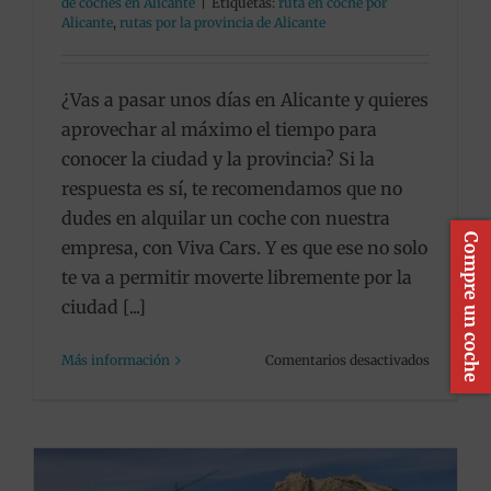
de coches en Alicante
|
Etiquetas:
ruta en coche por
Alicante
,
rutas por la provincia de Alicante
¿Vas a pasar unos días en Alicante y quieres
aprovechar al máximo el tiempo para
conocer la ciudad y la provincia? Si la
respuesta es sí, te recomendamos que no
dudes en alquilar un coche con nuestra
Compre un coche
empresa, con Viva Cars. Y es que ese no solo
te va a permitir moverte libremente por la
ciudad [...]
en
Más información
Comentarios desactivados
Alquila
un
coche
con
Viva
Cars