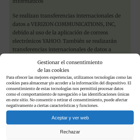
informáticos
Se realizan transferencias internacionales de
datos a VERIZON COMMUNICATIONS, INC,
debido al uso de la aplicación de correos
electrónicos YAHOO. También se realizarán
transferencias internacionales de datos a
GODADDY OPERATING COMPANY, LLC, dado
Gestionar el consentimiento
que nos proporcionan el alojamiento de la
de las cookies
página web corporativa.
+info
Para ofrecer las mejores experiencias, utilizamos tecnologías como las
cookies para almacenar y/o acceder a la información del dispositivo. El
consentimiento de estas tecnologías nos permitirá procesar datos
DERECHOS Acceder, rectificar y suprimir los
como el comportamiento de navegación o las identificaciones únicas
datos, así como otros derechos, como se explica
en este sitio. No consentir o retirar el consentimiento, puede afectar
negativamente a ciertas características y funciones.
en la información adicional.
+info
Aceptar y ver web
INFORMACIÓN ADICIONAL
Puede consultar la información adicional y
Rechazar
detallada sobre protección de datos en nuestra