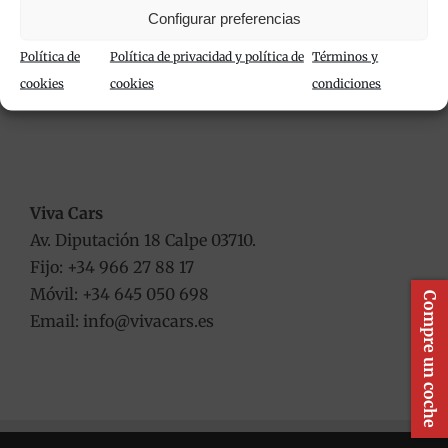
Configurar preferencias
política de privacidad
.
Política de
Política de privacidad y política de
Términos y
cookies
cookies
condiciones
Viva Cars
Av. Diputación 18 Calpe 03710.
Fijo: +34 966 27 88 17
Móvil: +34 645 050 698
Compre un coche
Email: info@vivacars.es