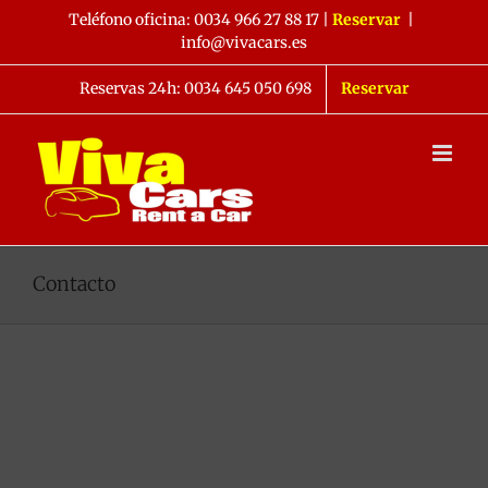
Saltar
Teléfono oficina:
0034 966 27 88 17
|
Reservar
|
al
info@vivacars.es
contenido
Reservas 24h: 0034 645 050 698
Reservar
Contacto