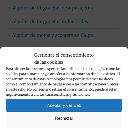
Alquiler de furgonetas de 8 pasajeros
Alquiler de furgonetas industriales
Alquiler de motos y scooters en Calpe
Alquiler de SUV en Alicante
Gestionar el consentimiento
de las cookies
Coches automáticos
Para ofrecer las mejores experiencias, utilizamos tecnologías como las
cookies para almacenar y/o acceder a la información del dispositivo. El
Flota de vehículos de alquiler
consentimiento de estas tecnologías nos permitirá procesar datos
como el comportamiento de navegación o las identificaciones únicas
en este sitio. No consentir o retirar el consentimiento, puede afectar
Limpieza de vehículos
negativamente a ciertas características y funciones.
Viva Cars
Aceptar y ver web
Rechazar