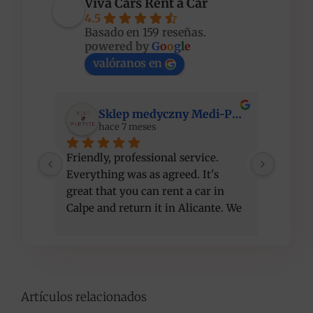
Viva Cars Rent a Car
4.5
Basado en 159 reseñas.
powered by
G
o
o
g
l
e
valóranos en
Sklep medyczny Medi-Partner
hace 7 meses
Friendly, professional service. 
I am ve
Everything was as agreed. It's 
compet
great that you can rent a car in 
recom
Calpe and return it in Alicante. We 
got a better car than initially 
agreed, at the same price. Thank 
you!
Artículos relacionados