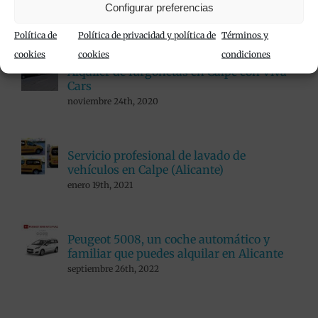
Popular
Configurar preferencias
Política de
Política de privacidad y política de
Términos y
cookies
cookies
condiciones
Alquiler de furgonetas en Calpe con Viva
Cars
noviembre 24th, 2020
Servicio profesional de lavado de
vehículos en Calpe (Alicante)
enero 19th, 2021
Peugeot 5008, un coche automático y
familiar que puedes alquilar en Alicante
septiembre 26th, 2022