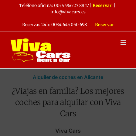
Saltar
Teléfono oficina:
0034 966 27 88 17
|
Reservar
|
al
info@vivacars.es
contenido
Reservas 24h: 0034 645 050 698
Reservar
Alquiler de coches en Alicante
¿Viajas en familia? Los mejores
coches para alquilar con Viva
Cars
Viva Cars