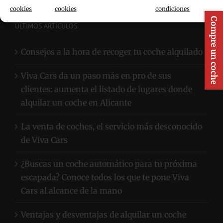
cookies
cookies
condiciones
Compre un coche
ÚLTIMOS ARTÍCULOS
Consejos a la hora de recoger tu coche alquilado
Viva Cars da un paso más en pro de sus
clientes: aumenta el listado de lugares donde
alquilar un coche en Alicante
La venta de coches, el servicio más desconocido
de Viva Cars
¿Buscas un coche automático para tu próxima
escapada? Conoce todos los que te pone Viva
Cars al alcance de la mano
Ventajas y desventajas de alquilar un coche