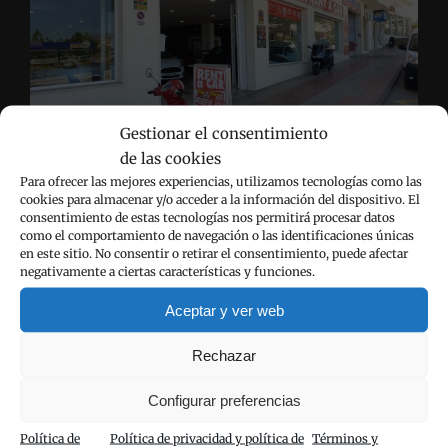
Gestionar el consentimiento
Empresa de alquiler de coches en Calpe que le
de las cookies
ofrece una amplia flota de coches. Le entregamos
Para ofrecer las mejores experiencias, utilizamos tecnologías como las
cookies para almacenar y/o acceder a la información del dispositivo. El
el coche en el aeropuerto de Alicante, en el hotel de
consentimiento de estas tecnologías nos permitirá procesar datos
Calpe donde vaya a alojarse o, si lo prefiere, en
como el comportamiento de navegación o las identificaciones únicas
en este sitio. No consentir o retirar el consentimiento, puede afectar
nuestra oficina que está en el centro de la ciudad.
negativamente a ciertas características y funciones.
Aceptar y ver web
VIVA CARS VENTA DE COCHES
Rechazar
Coches en venta a su disposición:
Configurar preferencias
Automóviles Juan Calpe
Política de
Política de privacidad y política de
Términos y