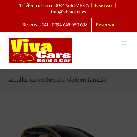
Saltar
Teléfono oficina:
0034 966 27 88 17
|
Reservar
|
al
info@vivacars.es
contenido
Reservas 24h: 0034 645 050 698
Reservar
alquilar un coche para viaje en familia