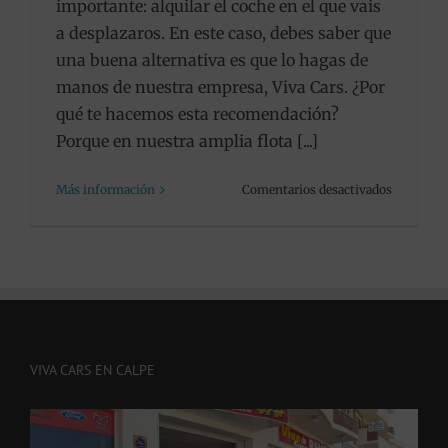
importante: alquilar el coche en el que vais
a desplazaros. En este caso, debes saber que
una buena alternativa es que lo hagas de
manos de nuestra empresa, Viva Cars. ¿Por
qué te hacemos esta recomendación?
Porque en nuestra amplia flota [...]
en
Más información
Comentarios desactivados
¿Viajas
en
familia?
Los
mejores
coches
para
alquilar
VIVA CARS EN CALPE
con
Viva
Cars