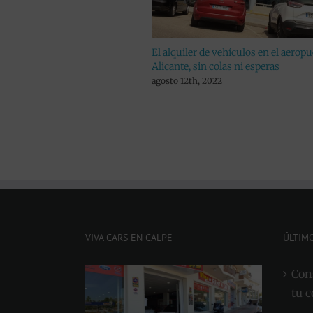
mos nuestro servicio de
El alquiler de vehículos en el aeropu
 aeropuerto de Alicante
Alicante, sin colas ni esperas
agosto 12th, 2022
VIVA CARS EN CALPE
ÚLTIM
Cons
tu c