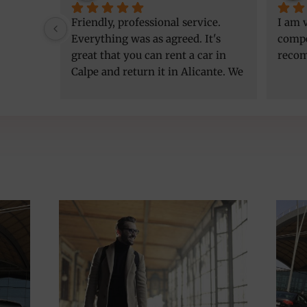
Friendly, professional service. 
I am v
Everything was as agreed. It's 
compe
great that you can rent a car in 
reco
Calpe and return it in Alicante. We 
got a better car than initially 
agreed, at the same price. Thank 
you!