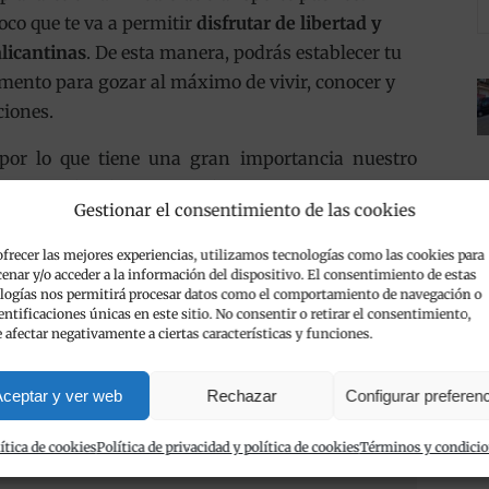
co que te va a permitir
disfrutar de libertad y
licantinas
. De esta manera, podrás establecer tu
mento para gozar al máximo de vivir, conocer y
ciones.
 por lo que tiene una gran importancia nuestro
ropuerto de Alicante. Tenlo muy presente y esta
Gestionar el consentimiento de las cookies
Te ofrecemos atención telefónica 24 horas y una
 seleccionar ese tipo de entrega.
ofrecer las mejores experiencias, utilizamos tecnologías como las cookies para
enar y/o acceder a la información del dispositivo. El consentimiento de estas
logías nos permitirá procesar datos como el comportamiento de navegación o
a sobre nuestro servicio de entrega de coches de
dentificaciones únicas en este sitio. No consentir o retirar el consentimiento,
 puedes ponerte en contacto con nosotros, pues
 afectar negativamente a ciertas características y funciones.
clientes para resolver sus dudas o para responder
Viva Cars estamos atentos a todas tus necesidades.
ceptar y ver web
Rechazar
Configurar preferen
ítica de cookies
Política de privacidad y política de cookies
Términos y condici