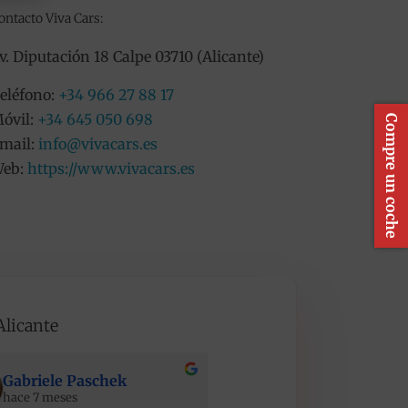
ontacto Viva Cars:
v. Diputación 18 Calpe 03710 (Alicante)
eléfono:
+34 966 27 88 17
óvil:
+34 645 050 698
Compre un coche
mail:
info@vivacars.es
eb:
https://www.vivacars.es
Alicante
Gabriele Paschek
Maciej Stopinski
hace 7 meses
hace 7 meses