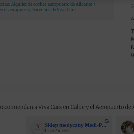
orías:
Alquiler de coches aeropuerto de Alicante
/
C
en el aeropuerto
,
Servicios de Viva Cars
A
T
M
E
W
recomiendan a Viva Cars en Calpe y el Aeropuerto de 
Sklep medyczny Medi-Partner
hace 7 meses