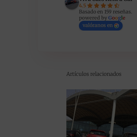
4.5
Basado en 159 reseñas.
powered by
G
o
o
g
l
e
valóranos en
Artículos relacionados