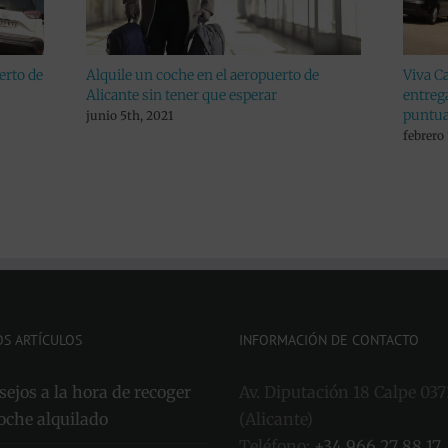
erto de
Alquile un coche en el aeropuerto de
Viva Ca
Alicante sin tener que esperar
entreg
puntua
junio 5th, 2021
febrero
OS ARTÍCULOS
INFORMACIÓN DE CONTACTO
ejos a la hora de recoger
Av. Diputación 18 Calpe 037
oche alquilado
(Alicante)
Teléfono:
+34 966 27 88 17