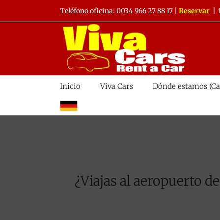
Saltar
Teléfono oficina:
0034 966 27 88 17
|
Reservar
|
al
contenido
Inicio
Viva Cars
Dónde estamos (Ca
alemán
¿Viajas al aeropuerto d