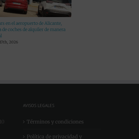
rs en el aeropuerto de Alicante,
También ofrecemos nuestro
a de coches de alquiler de manera
rent a car en el aeropuerto 
l
junio 24th, 2024
 17th, 2026
AVISOS LEGALES
10
Términos y condiciones
Política de privacidad y