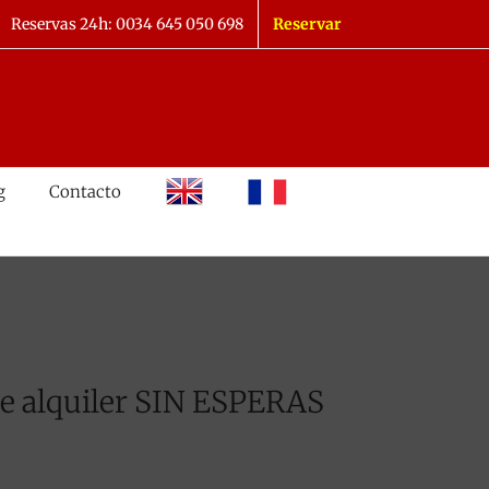
Reservas 24h: 0034 645 050 698
Reservar
inglés
francés
g
Contacto
 de alquiler SIN ESPERAS