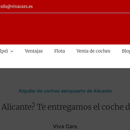
info@vivacars.es
lpe)
Ventajas
Flota
Venta de coches
Blo
Alquiler de coches aeropuerto de Alicante
e Alicante? Te entregamos el coche
Viva Cars