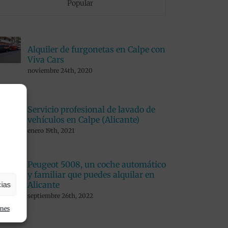
Popular
Alquiler de furgonetas en Calpe con
Viva Cars
noviembre 24th, 2020
Servicio profesional de lavado de
vehículos en Calpe (Alicante)
enero 19th, 2021
Peugeot 5008, un coche automático
y familiar que puedes alquilar en
Alicante
cias
septiembre 26th, 2022
ones