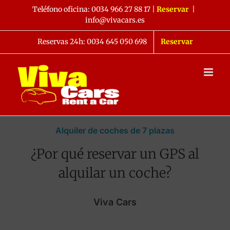
Saltar
Teléfono oficina:
0034 966 27 88 17
|
Reservar
|
al
info@vivacars.es
contenido
Reservas 24h: 0034 645 050 698
Reservar
Alquiler de coches de 7 plazas
¿Por qué reservar un GPS al
alquilar un coche?
Viva Cars