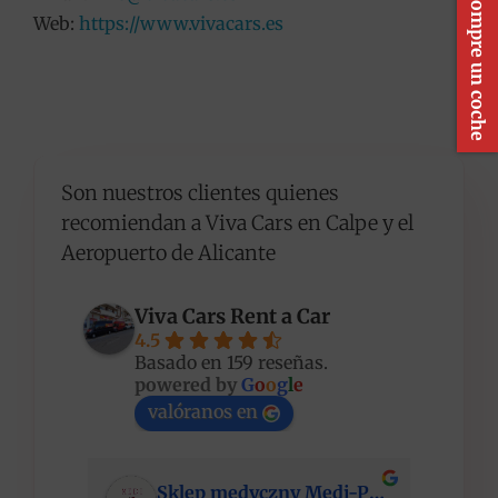
Compre un coche
Web:
https://www.vivacars.es
Son nuestros clientes quienes
recomiendan a Viva Cars en Calpe y el
Aeropuerto de Alicante
Viva Cars Rent a Car
4.5
Basado en 159 reseñas.
powered by
G
o
o
g
l
e
valóranos en
Sklep medyczny Medi-Partner