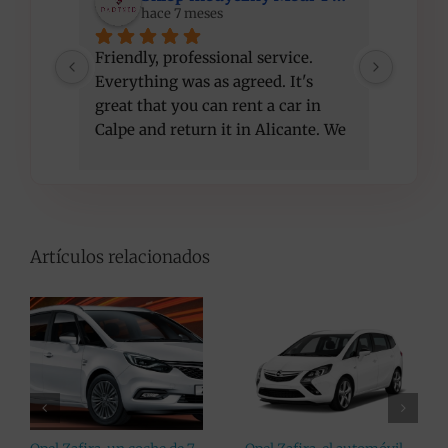
hace 7 meses
Friendly, professional service. 
I am ve
Everything was as agreed. It's 
compet
great that you can rent a car in 
recom
Calpe and return it in Alicante. We 
got a better car than initially 
agreed, at the same price. Thank 
you!
Artículos relacionados