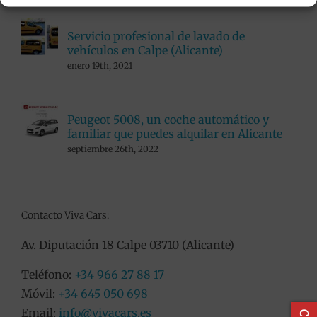
Servicio profesional de lavado de
vehículos en Calpe (Alicante)
enero 19th, 2021
Peugeot 5008, un coche automático y
familiar que puedes alquilar en Alicante
septiembre 26th, 2022
Contacto Viva Cars:
Av. Diputación 18 Calpe 03710 (Alicante)
Teléfono:
+34 966 27 88 17
Móvil:
+34 645 050 698
Email:
info@vivacars.es