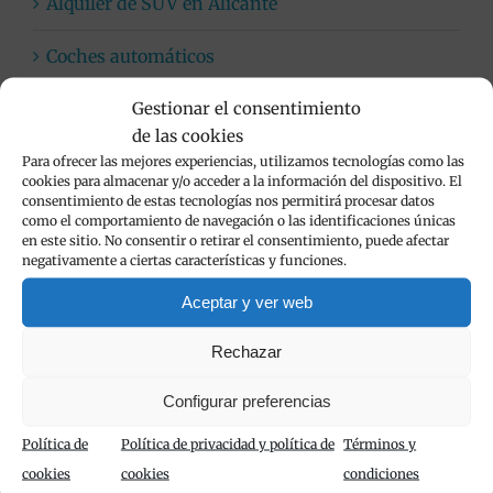
Alquiler de SUV en Alicante
Coches automáticos
Gestionar el consentimiento
Flota de vehículos de alquiler
de las cookies
Limpieza de vehículos
Para ofrecer las mejores experiencias, utilizamos tecnologías como las
cookies para almacenar y/o acceder a la información del dispositivo. El
consentimiento de estas tecnologías nos permitirá procesar datos
Viva Cars
como el comportamiento de navegación o las identificaciones únicas
en este sitio. No consentir o retirar el consentimiento, puede afectar
negativamente a ciertas características y funciones.
Aceptar y ver web
Popular
Rechazar
Configurar preferencias
Alquiler de furgonetas en Calpe con Viva
Cars
Política de
Política de privacidad y política de
Términos y
noviembre 24th, 2020
cookies
cookies
condiciones