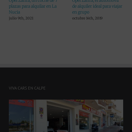
Los mejores coches de 7
Si sois 7 personas las que
plazas los tienes en Viva
viajáis a Alicante, tenemos
Cars
coches de alquiler de 7
plazas
octubre 13th, 2025
junio 7th, 2022
VIVA CARS EN CALPE