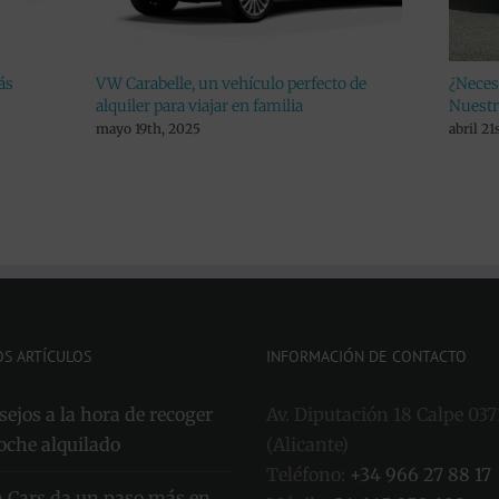
vehículo perfecto de
¿Necesitas alquilar un coche económi
r en familia
Nuestro preferido es el Kia Picanto
abril 21st, 2025
OS ARTÍCULOS
INFORMACIÓN DE CONTACTO
ejos a la hora de recoger
Av. Diputación 18 Calpe 037
oche alquilado
(Alicante)
Teléfono:
+34 966 27 88 17
a Cars da un paso más en