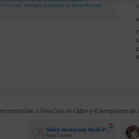
de Viva Cars
,
ventajas de alquilar un Renault Scenic
C
A
T
M
E
W
recomiendan a Viva Cars en Calpe y el Aeropuerto de 
Sklep medyczny Medi-Partner
hace 7 meses