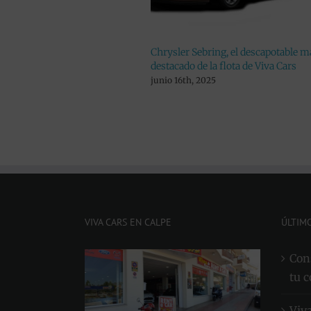
Chrysler Sebring, el descapotable más
VW Carabelle, un 
destacado de la flota de Viva Cars
alquiler para viaja
junio 16th, 2025
mayo 19th, 2025
VIVA CARS EN CALPE
ÚLTIM
Cons
tu c
Viv