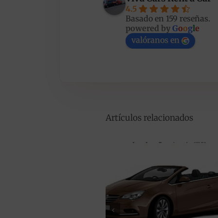
4.5
Basado en 159 reseñas.
powered by
G
o
o
g
l
e
valóranos en
Artículos relacionados