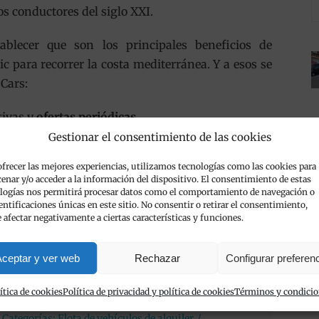
os conductores del siglo XXI.
blecer que son los principales beneficios de
c para recorrer la costa mediterránea. Y a esos se
Cars:
tivas y
ofertas periódicas
.
Gestionar el consentimiento de las cookies
 encuentran en las
mejores condiciones de
ofrecer las mejores experiencias, utilizamos tecnologías como las cookies para
enar y/o acceder a la información del dispositivo. El consentimiento de estas
logías nos permitirá procesar datos como el comportamiento de navegación o
 coche en una de
nuestras oficinas
, pero también lo
dentificaciones únicas en este sitio. No consentir o retirar el consentimiento,
 afectar negativamente a ciertas características y funciones.
ropuerto de Alicante o en el hotel donde se aloje.
.
ceptar y ver web
Rechazar
Configurar preferen
ítica de cookies
Política de privacidad y política de cookies
Términos y condici
Categorías:
Flota de vehículos de alquiler
/