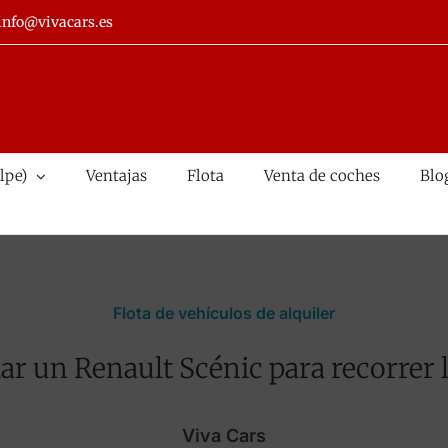
info@vivacars.es
lpe)
Ventajas
Flota
Venta de coches
Blo
Flota de vehículos de alquiler
lar un Renault Scénic para recorrer
Viva Cars