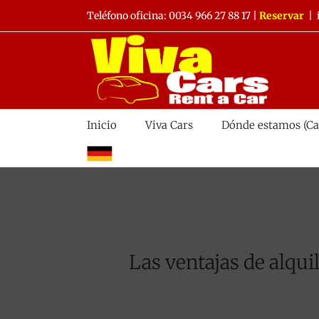
Saltar
Teléfono oficina:
0034 966 27 88 17
|
Reservar
|
al
contenido
Inicio
Viva Cars
Dónde estamos (Ca
alemán
Las ventajas de alqui