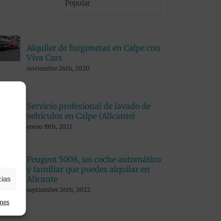
Popular
Alquiler de furgonetas en Calpe con
Viva Cars
noviembre 24th, 2020
Servicio profesional de lavado de
vehículos en Calpe (Alicante)
enero 19th, 2021
Peugeot 5008, un coche automático
y familiar que puedes alquilar en
Alicante
cias
septiembre 26th, 2022
ones