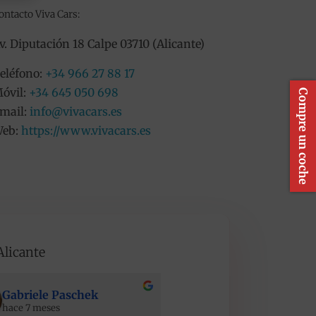
ontacto Viva Cars:
v. Diputación 18 Calpe 03710 (Alicante)
eléfono:
+34 966 27 88 17
óvil:
+34 645 050 698
Compre un coche
mail:
info@vivacars.es
eb:
https://www.vivacars.es
Alicante
Gabriele Paschek
Maciej Stopinski
hace 7 meses
hace 7 meses