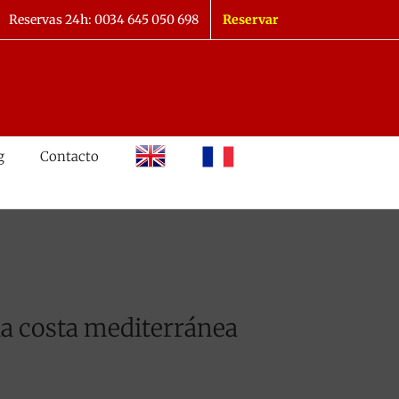
Reservas 24h: 0034 645 050 698
Reservar
inglés
francés
g
Contacto
 la costa mediterránea