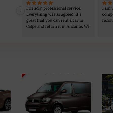
Friendly, professional service. 
I am v
Everything was as agreed. It's 
compe
great that you can rent a car in 
reco
Calpe and return it in Alicante. We 
got a better car than initially 
agreed, at the same price. Thank 
you!