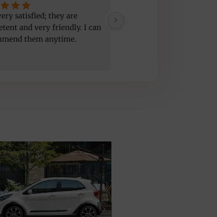
ery satisfied; they are 
Good service, nice people,
tent and very friendly. I can 
car but a bit old
mmend them anytime.