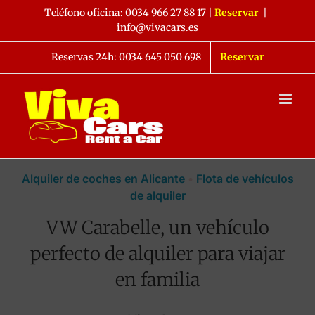
Saltar
Teléfono oficina:
0034 966 27 88 17
|
Reservar
|
al
info@vivacars.es
contenido
Reservas 24h: 0034 645 050 698
Reservar
Alquiler de coches en Alicante
•
Flota de vehículos
de alquiler
VW Carabelle, un vehículo
perfecto de alquiler para viajar
en familia