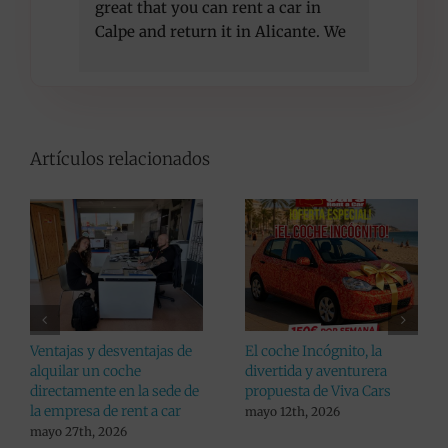
great that you can rent a car in 
recom
Calpe and return it in Alicante. We 
got a better car than initially 
agreed, at the same price. Thank 
you!
Artículos relacionados
Consejos a la hora de
Viva Cars da un paso más
recoger tu coche alquilado
en pro de sus clientes:
aumenta el listado de
julio 24th, 2026
lugares donde alquilar un
coche en Alicante