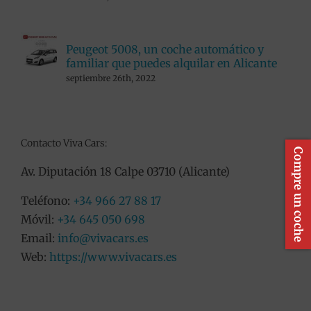
Peugeot 5008, un coche automático y
familiar que puedes alquilar en Alicante
septiembre 26th, 2022
Contacto Viva Cars:
Compre un coche
Av. Diputación 18 Calpe 03710 (Alicante)
Teléfono:
+34 966 27 88 17
Móvil:
+34 645 050 698
Email:
info@vivacars.es
Web:
https://www.vivacars.es