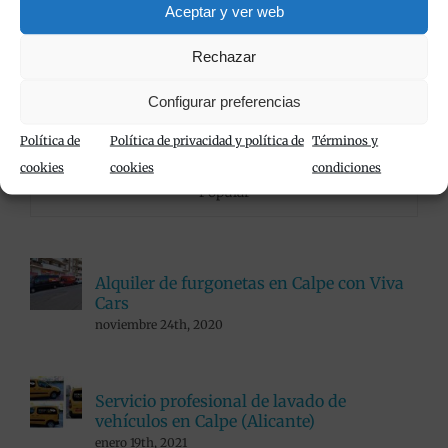
Flota de vehículos de alquiler
Aceptar y ver web
Limpieza de vehículos
Rechazar
Viva Cars
Configurar preferencias
Política de
Política de privacidad y política de
Términos y
cookies
cookies
condiciones
Popular
Alquiler de furgonetas en Calpe con Viva
Cars
noviembre 24th, 2020
Servicio profesional de lavado de
vehículos en Calpe (Alicante)
enero 19th, 2021