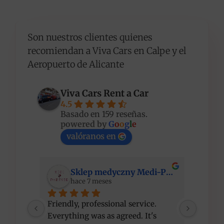
Son nuestros clientes quienes
recomiendan a Viva Cars en Calpe y el
Aeropuerto de Alicante
Viva Cars Rent a Car
4.5
Basado en 159 reseñas.
powered by
G
o
o
g
l
e
valóranos en
Sklep medyczny Medi-Partner
hace 7 meses
Friendly, professional service. 
I am ve
Everything was as agreed. It's 
compet