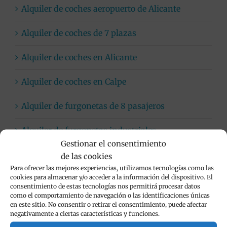
Alquiler de coches aeropuerto de Alicante
Alquiler de coches de 7 plazas
Alquiler de coches en Alicante
Alquiler de coches en Calpe
Alquiler de furgonetas de 8 pasajeros
Alquiler de furgonetas industriales
Gestionar el consentimiento
Alquiler de motos y scooters en Calpe
de las cookies
Para ofrecer las mejores experiencias, utilizamos tecnologías como las
cookies para almacenar y/o acceder a la información del dispositivo. El
Alquiler de SUV en Alicante
consentimiento de estas tecnologías nos permitirá procesar datos
como el comportamiento de navegación o las identificaciones únicas
Coches automáticos
en este sitio. No consentir o retirar el consentimiento, puede afectar
negativamente a ciertas características y funciones.