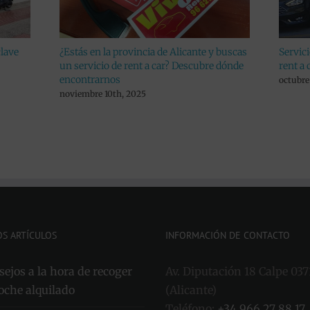
e y buscas
Servicios adicionales de nuestra empresa
¿Vas
bre dónde
rent a car. Conócelos
Hils
Viv
octubre 23rd, 2025
marz
OS ARTÍCULOS
INFORMACIÓN DE CONTACTO
ejos a la hora de recoger
Av. Diputación 18 Calpe 037
oche alquilado
(Alicante)
Teléfono:
+34 966 27 88 17