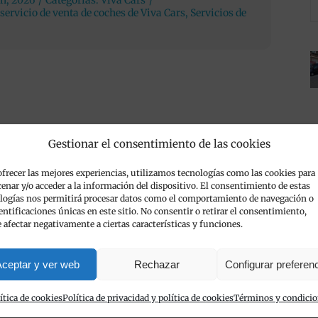
th, 2026
/
Categorías:
Viva Cars
/
servicio de venta de coches de Viva Cars
,
Servicios de
Gestionar el consentimiento de las cookies
ofrecer las mejores experiencias, utilizamos tecnologías como las cookies para
enar y/o acceder a la información del dispositivo. El consentimiento de estas
logías nos permitirá procesar datos como el comportamiento de navegación o
dentificaciones únicas en este sitio. No consentir o retirar el consentimiento,
 afectar negativamente a ciertas características y funciones.
ceptar y ver web
Rechazar
Configurar preferen
ítica de cookies
Política de privacidad y política de cookies
Términos y condici