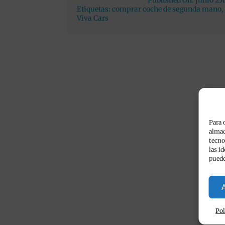
Published On: junio 25
Etiquetas:
comprar coche de segunda mano
,
Viva Cars
Para 
almac
tecno
las i
puede
A
Pol