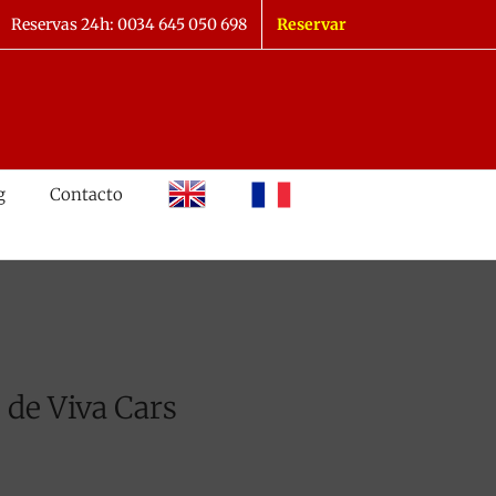
Reservas 24h: 0034 645 050 698
Reservar
inglés
francés
g
Contacto
 de Viva Cars