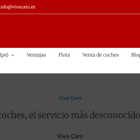
info@vivacars.es
lpe)
Ventajas
Flota
Venta de coches
Blo
Viva Cars
coches, el servicio más desconocido
Viva Cars