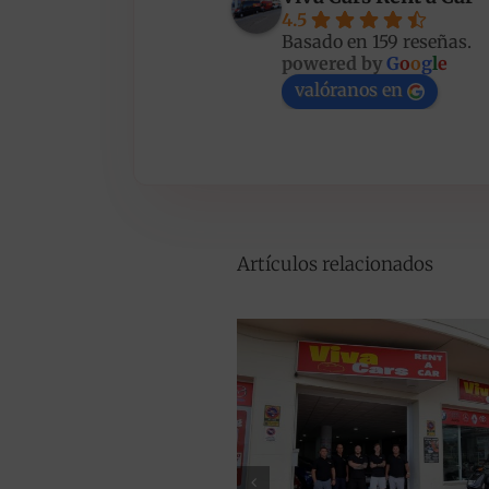
4.5
Basado en 159 reseñas.
powered by
G
o
o
g
l
e
valóranos en
Artículos relacionados