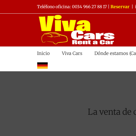
Saltar
Teléfono oficina:
0034 966 27 88 17
|
Reservar
|
al
contenido
Inicio
Viva Cars
Dónde estamos (Ca
alemán
La venta de 