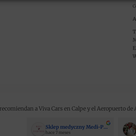
C
A
T
M
E
W
recomiendan a Viva Cars en Calpe y el Aeropuerto de 
Sklep medyczny Medi-Partner
hace 7 meses