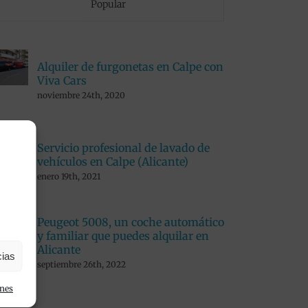
Popular
Alquiler de furgonetas en Calpe con
Viva Cars
noviembre 24th, 2020
Servicio profesional de lavado de
vehículos en Calpe (Alicante)
enero 19th, 2021
Peugeot 5008, un coche automático
y familiar que puedes alquilar en
Alicante
cias
septiembre 26th, 2022
ones