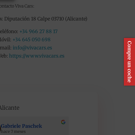
ontacto Viva Cars:
v. Diputación 18 Calpe 03710 (Alicante)
eléfono:
+34 966 27 88 17
óvil:
+34 645 050 698
Compre un coche
mail:
info@vivacars.es
eb:
https://www.vivacars.es
Alicante
Gabriele Paschek
Maciej Stopinski
hace 7 meses
hace 7 meses