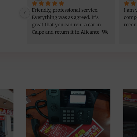
Friendly, professional service. 
I am v
Everything was as agreed. It's 
compe
great that you can rent a car in 
reco
Calpe and return it in Alicante. We 
got a better car than initially 
agreed, at the same price. Thank 
you!