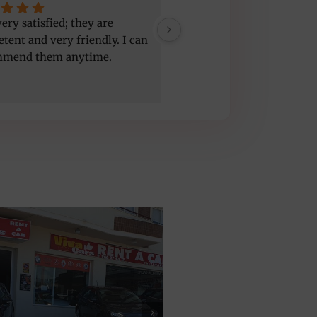
ery satisfied; they are 
Good service, nice people,
tent and very friendly. I can 
car but a bit old
mmend them anytime.