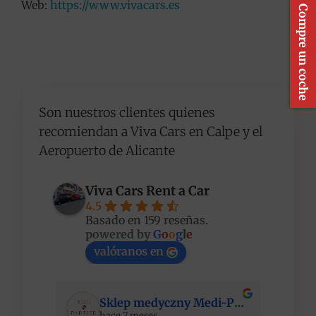
Web:
https://www.vivacars.es
Compre un coche
Son nuestros clientes quienes
recomiendan a Viva Cars en Calpe y el
Aeropuerto de Alicante
Viva Cars Rent a Car
4.5
Basado en 159 reseñas.
powered by
G
o
o
g
l
e
valóranos en
Sklep medyczny Medi-Partner
hace 7 meses