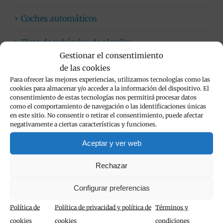
Coches automáticos
Flota de vehículos de alquiler
Gestionar el consentimiento
Limpieza de vehículos
de las cookies
Para ofrecer las mejores experiencias, utilizamos tecnologías como las
cookies para almacenar y/o acceder a la información del dispositivo. El
Viva Cars
consentimiento de estas tecnologías nos permitirá procesar datos
como el comportamiento de navegación o las identificaciones únicas
en este sitio. No consentir o retirar el consentimiento, puede afectar
negativamente a ciertas características y funciones.
Popular
Aceptar y ver web
Rechazar
Alquiler de furgonetas en Calpe con Viva
Configurar preferencias
Cars
noviembre 24th, 2020
Política de
Política de privacidad y política de
Términos y
cookies
cookies
condiciones