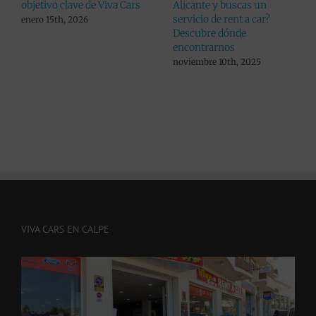
servicio más desconocido
escapada en Altea Hils?
de Viva Cars
Puedes alquilar allí un
coche con Viva Cars
junio 25th, 2026
marzo 25th, 2026
VIVA CARS EN CALPE