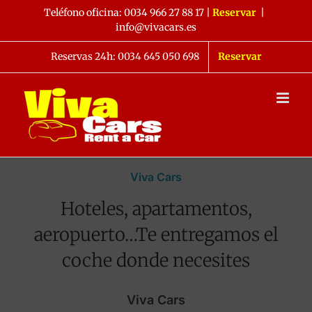
Saltar
Teléfono oficina:
0034 966 27 88 17
|
Reservar
|
al
info@vivacars.es
contenido
Reservas 24h: 0034 645 050 698
Reservar
Viva Cars
Hoteles, apartamentos,
aeropuerto…Te entregamos el
coche donde necesites
Viva Cars