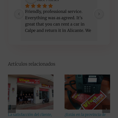
Friendly, professional service. 
I am ve
Everything was as agreed. It's 
compet
great that you can rent a car in 
recom
Calpe and return it in Alicante. We 
got a better car than initially 
agreed, at the same price. Thank 
you!
Artículos relacionados
La venta de coches, el
¿Vas a disfrutar de una