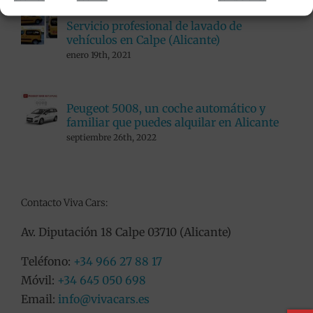
Servicio profesional de lavado de
vehículos en Calpe (Alicante)
enero 19th, 2021
Peugeot 5008, un coche automático y
familiar que puedes alquilar en Alicante
septiembre 26th, 2022
Contacto Viva Cars:
Av. Diputación 18 Calpe 03710 (Alicante)
Teléfono:
+34 966 27 88 17
Móvil:
+34 645 050 698
Email:
info@vivacars.es