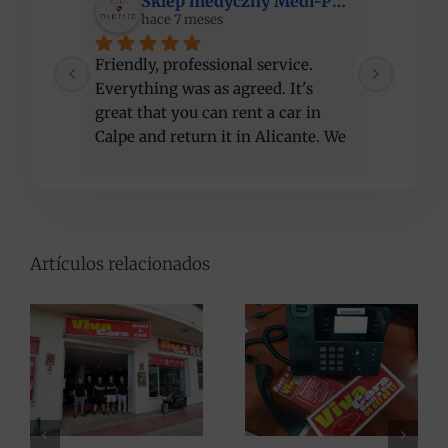
Sklep medyczny Medi-Partner
hace 7 meses
Friendly, professional service. 
I am ve
Everything was as agreed. It's 
compet
great that you can rent a car in 
recom
Calpe and return it in Alicante. We 
got a better car than initially 
agreed, at the same price. Thank 
you!
Artículos relacionados