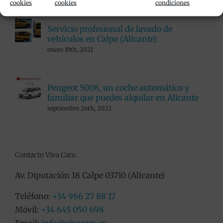
cookies
cookies
condiciones
Servicio profesional de lavado de
vehículos en Calpe (Alicante)
enero 19th, 2021
Peugeot 5008, un coche automático y
familiar que puedes alquilar en Alicante
septiembre 26th, 2022
Contacto Viva Cars:
Av. Diputación 18 Calpe 03710 (Alicante)
Teléfono:
+34 966 27 88 17
Móvil:
+34 645 050 698