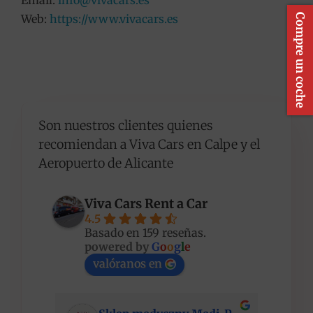
Email:
info@vivacars.es
Compre un coche
Web:
https://www.vivacars.es
Son nuestros clientes quienes
recomiendan a Viva Cars en Calpe y el
Aeropuerto de Alicante
Viva Cars Rent a Car
4.5
Basado en 159 reseñas.
powered by
G
o
o
g
l
e
valóranos en