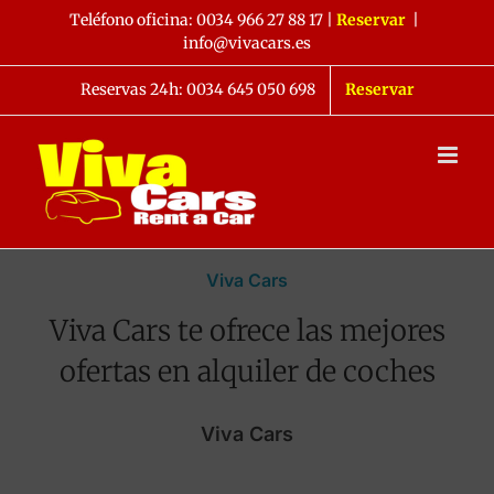
Saltar
Teléfono oficina:
0034 966 27 88 17
|
Reservar
|
al
info@vivacars.es
contenido
Reservas 24h: 0034 645 050 698
Reservar
Viva Cars
Viva Cars te ofrece las mejores
ofertas en alquiler de coches
Viva Cars