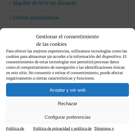
Alquiler de SUV en Alicante
Coches automáticos
Flota de vehículos de alquiler
Gestionar el consentimiento
de las cookies
Limpieza de vehículos
Para ofrecer las mejores experiencias, utilizamos tecnologías como las
cookies para almacenar y/o acceder a la información del dispositivo. El
Viva Cars
consentimiento de estas tecnologías nos permitirá procesar datos
como el comportamiento de navegación o las identificaciones únicas
en este sitio. No consentir o retirar el consentimiento, puede afectar
negativamente a ciertas características y funciones.
Popular
Aceptar y ver web
Rechazar
Alquiler de furgonetas en Calpe con Viva
Configurar preferencias
Cars
Política de
Política de privacidad y política de
Términos y
noviembre 24th, 2020