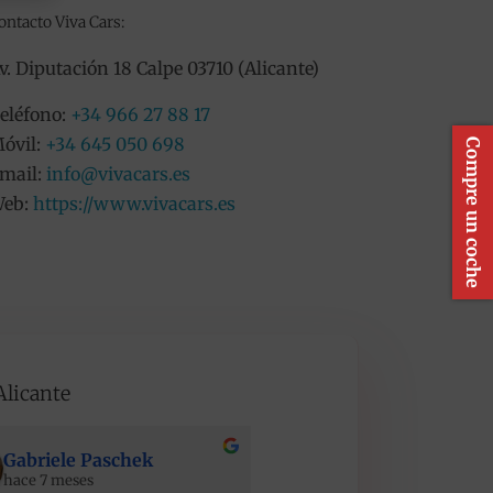
ontacto Viva Cars:
v. Diputación 18 Calpe 03710 (Alicante)
eléfono:
+34 966 27 88 17
óvil:
+34 645 050 698
Compre un coche
mail:
info@vivacars.es
eb:
https://www.vivacars.es
Alicante
Gabriele Paschek
Maciej Stopinski
hace 7 meses
hace 7 meses