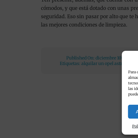
cómodos, y que está dotado con unas pre
seguridad. Eso sin pasar por alto que te
las mejores condiciones de limpieza.
Published On: diciembre 10th, 202
Etiquetas:
alquilar un opel astra
,
alqui
Para 
almac
tecno
las i
puede
A
Pol