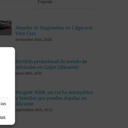
Popular
Alquiler de furgonetas en Calpe con
Viva Cars
noviembre 24th, 2020
Servicio profesional de lavado de
vehículos en Calpe (Alicante)
enero 19th, 2021
Peugeot 5008, un coche automático
y familiar que puedes alquilar en
Alicante
cias
septiembre 26th, 2022
ones