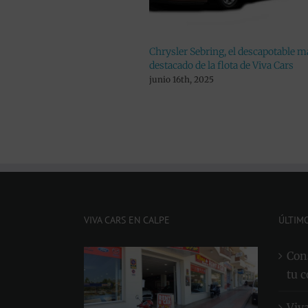
Chrysler Sebring, el descapotable más
VW Carabelle, 
destacado de la flota de Viva Cars
alquiler para vi
junio 16th, 2025
mayo 19th, 2025
VIVA CARS EN CALPE
ÚLTIM
Cons
tu c
Viv