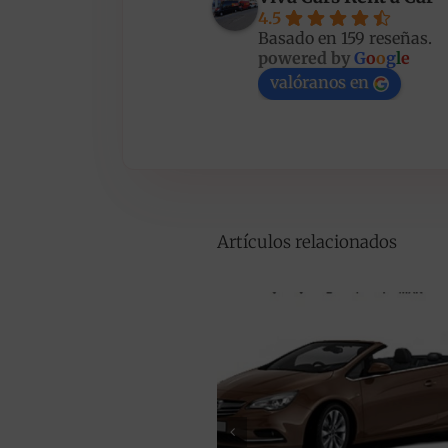
4.5
Basado en 159 reseñas.
powered by
G
o
o
g
l
e
valóranos en
Artículos relacionados