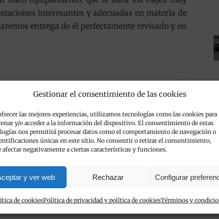
staciones interesantes y adecuadas en materia de
 haremos entrega de él perfectamente revisado y en
0
/
Categorías:
Flota de vehículos de alquiler
/
Gestionar el consentimiento de las cookies
lar un opel astra con Viva Cars
,
flota de Viva Cars
ofrecer las mejores experiencias, utilizamos tecnologías como las cookies para
enar y/o acceder a la información del dispositivo. El consentimiento de estas
logías nos permitirá procesar datos como el comportamiento de navegación o
dentificaciones únicas en este sitio. No consentir o retirar el consentimiento,
 afectar negativamente a ciertas características y funciones.
ceptar y ver web
Rechazar
Configurar preferen
ítica de cookies
Política de privacidad y política de cookies
Términos y condici