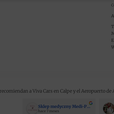
C
A
T
M
E
W
recomiendan a Viva Cars en Calpe y el Aeropuerto de 
Sklep medyczny Medi-Partner
hace 7 meses