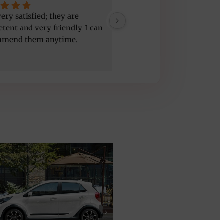
ery satisfied; they are 
Good service, nice people,
tent and very friendly. I can 
car but a bit old
mmend them anytime.