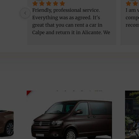
Friendly, professional service. 
I am v
Everything was as agreed. It's 
compe
great that you can rent a car in 
reco
Calpe and return it in Alicante. We 
got a better car than initially 
agreed, at the same price. Thank 
you!