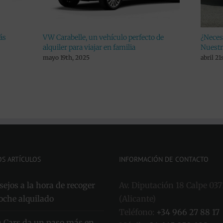
un vehículo perfecto de
¿Necesitas alquilar un coche econ
ajar en familia
Nuestro preferido es el Kia Picanto
abril 21st, 2025
OS ARTÍCULOS
INFORMACIÓN DE CONTACTO
ejos a la hora de recoger
Av. Diputación 18 Calpe 037
oche alquilado
(Alicante)
Teléfono:
+34 966 27 88 17
a Cars da un paso más en