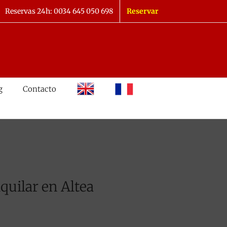
Reservas 24h: 0034 645 050 698
Reservar
inglés
francés
g
Contacto
quilar en Altea