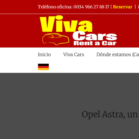
Saltar
Teléfono oficina:
0034 966 27 88 17
|
Reservar
|
al
contenido
Inicio
Viva Cars
Dónde estamos (Ca
alemán
Opel Astra, un