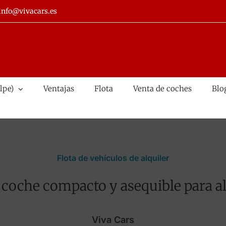
info@vivacars.es
lpe)
Ventajas
Flota
Venta de coches
Blo
Flota de vehículos de alquiler
 coche compacto y asequible para al
Viva Cars