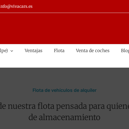
info@vivacars.es
lpe)
Ventajas
Flota
Venta de coches
Blo
Flota de vehículos de alquiler
 de nuestra flota pensada para quien
de almacenamiento