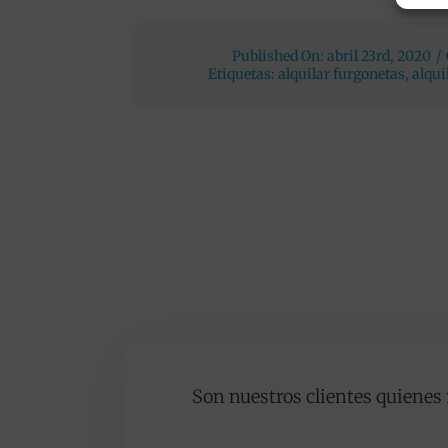
Published On: abril 23rd, 2020
/
Etiquetas:
alquilar furgonetas
,
alqui
Son nuestros clientes quienes 