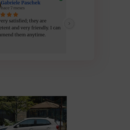
Gabriele Paschek
Maciej Stopinski
hace 7 meses
hace 7 meses
ery satisfied; they are 
Good service, nice people,
tent and very friendly. I can 
car but a bit old
mmend them anytime.