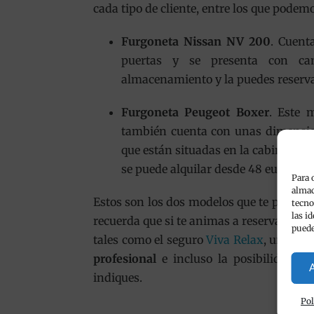
cada tipo de cliente, entre los que podemo
Furgoneta Nissan NV 200
. Cuent
puertas y se presenta con ca
almacenamiento y la puedes reserva
Furgoneta Peugeot Boxer
. Este 
también cuenta con unas dimension
que están situadas en la cabina y t
se puede alquilar desde 48 euros al d
Para 
almac
Estos son los dos modelos que te ponemo
tecno
las i
recuerda que si te animas a reservar una 
puede
tales como el seguro
Viva Relax
, una at
profesional
e incluso la posibilidad de
A
indiques.
Pol