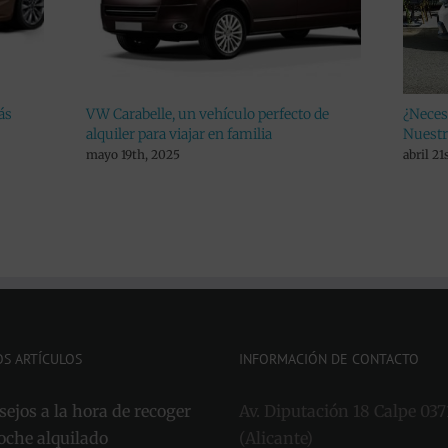
 perfecto de
¿Necesitas alquilar un coche económico?
lia
Nuestro preferido es el Kia Picanto
abril 21st, 2025
OS ARTÍCULOS
INFORMACIÓN DE CONTACTO
ejos a la hora de recoger
Av. Diputación 18 Calpe 037
oche alquilado
(Alicante)