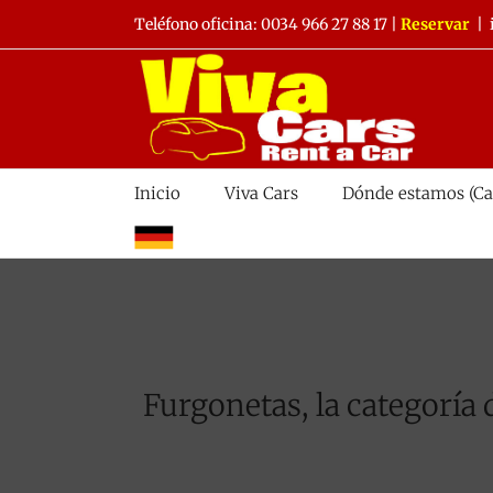
Saltar
Teléfono oficina:
0034 966 27 88 17
|
Reservar
|
al
contenido
Inicio
Viva Cars
Dónde estamos (Ca
alemán
Furgonetas, la categoría