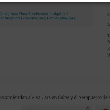
Categorías:
Flota de vehículos de alquiler
/
C
lar furgonetas con Viva Cars
,
flota de Viva Cars
A
T
M
E
W
recomiendan a Viva Cars en Calpe y el Aeropuerto de 