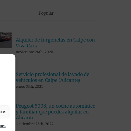
Popular
Alquiler de furgonetas en Calpe con
Viva Cars
noviembre 24th, 2020
Servicio profesional de lavado de
vehículos en Calpe (Alicante)
enero 19th, 2021
Peugeot 5008, un coche automático
y familiar que puedes alquilar en
cias
Alicante
septiembre 26th, 2022
ones