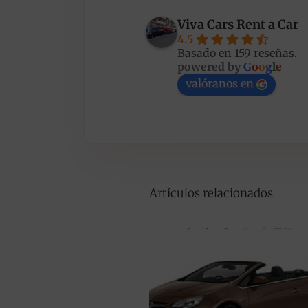
Viva Cars Rent a Car
4.5
Basado en 159 reseñas.
powered by
G
o
o
g
l
e
valóranos en
Artículos relacionados