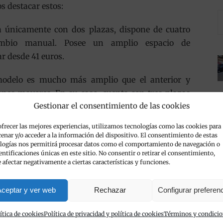
s destacar estos:
a únicamente con dos plazas, dispone de cuatro
mbio manual. Posee un amplio espacio de
r desde 41 euros.
modelo es mucho más amplio que el anterior y
es mayores. En su caso, cuenta con tres plazas
Gestionar el consentimiento de las cookies
iene cinco puertas. Su cambio también es manual y
ía.
ofrecer las mejores experiencias, utilizamos tecnologías como las cookies para
enar y/o acceder a la información del dispositivo. El consentimiento de estas
s al alcance de la mano desde Viva Cars. Además,
logías nos permitirá procesar datos como el comportamiento de navegación o
dentificaciones únicas en este sitio. No consentir o retirar el consentimiento,
de ellas con nosotros disfrutarás de otras ventajas
 afectar negativamente a ciertas características y funciones.
ención personalizada, un
servicio comprometido y
 entregarte la furgoneta en el lugar que tú nos
ceptar y ver web
Rechazar
Configurar preferen
ítica de cookies
Política de privacidad y política de cookies
Términos y condici