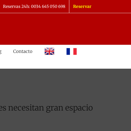
Reservas 24h: 0034 645 050 698
Reservar
inglés
francés
g
Contacto
es necesitan gran espacio