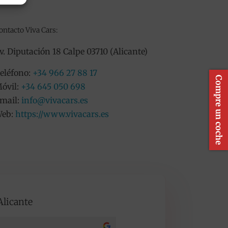
ontacto Viva Cars:
v. Diputación 18 Calpe 03710 (Alicante)
eléfono:
+34 966 27 88 17
Compre un coche
óvil:
+34 645 050 698
mail:
info@vivacars.es
eb:
https://www.vivacars.es
Alicante