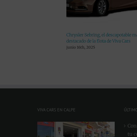
ler Sebring, el descapotable más
VW Carabelle, un vehículo
ado de la flota de Viva Cars
alquiler para viajar en fami
16th, 2025
mayo 19th, 2025
VIVA CARS EN CALPE
ÚLTIM
Cons
tu c