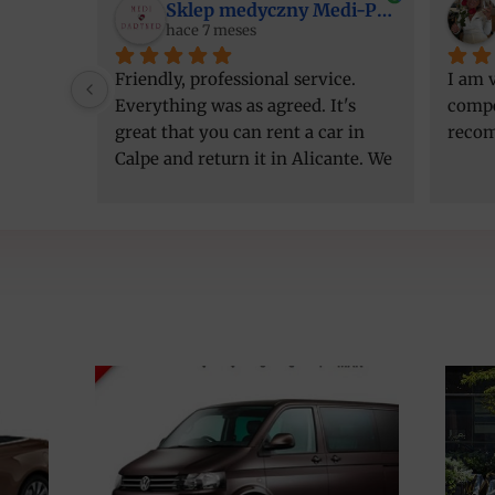
Sklep medyczny Medi-Partner
hace 7 meses
Friendly, professional service. 
I am v
Everything was as agreed. It's 
compe
great that you can rent a car in 
reco
Calpe and return it in Alicante. We 
got a better car than initially 
agreed, at the same price. Thank 
you!