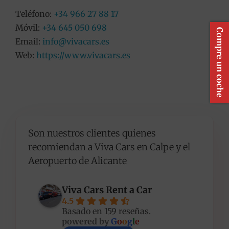
Teléfono:
+34 966 27 88 17
Móvil:
+34 645 050 698
Compre un coche
Email:
info@vivacars.es
Web:
https://www.vivacars.es
Son nuestros clientes quienes
recomiendan a Viva Cars en Calpe y el
Aeropuerto de Alicante
Viva Cars Rent a Car
4.5
Basado en 159 reseñas.
powered by
G
o
o
g
l
e