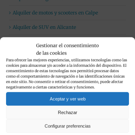
Alquiler de motos y scooters en Calpe
Alquiler de SUV en Alicante
Coches automáticos
Gestionar el consentimiento
de las cookies
Flota de vehículos de alquiler
Para ofrecer las mejores experiencias, utilizamos tecnologías como las
cookies para almacenar y/o acceder a la información del dispositivo. El
Limpieza de vehículos
consentimiento de estas tecnologías nos permitirá procesar datos
como el comportamiento de navegación o las identificaciones únicas
en este sitio. No consentir o retirar el consentimiento, puede afectar
Viva Cars
negativamente a ciertas características y funciones.
Aceptar y ver web
Rechazar
Popular
Configurar preferencias