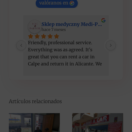
valóranos en
Sklep medyczny Medi-Partner
hace 7 meses
Friendly, professional service. 
I am ve
Everything was as agreed. It's 
compet
great that you can rent a car in 
recom
Calpe and return it in Alicante. We 
got a better car than initially 
agreed, at the same price. Thank 
you!
Artículos relacionados