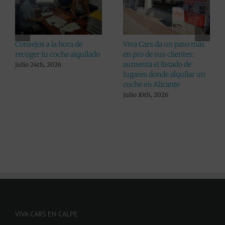
Consejos a la hora de
Viva Cars da un paso más
recoger tu coche alquilado
en pro de sus clientes:
aumenta el listado de
julio 24th, 2026
lugares donde alquilar un
coche en Alicante
julio 10th, 2026
VIVA CARS EN CALPE