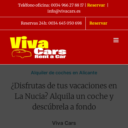
Saltar
Teléfono oficina:
0034 966 27 88 17
|
Reservar
|
al
info@vivacars.es
contenido
Reservas 24h: 0034 645 050 698
Reservar
Alquiler de coches en Alicante
¿Disfrutas de tus vacaciones en
La Nucia? Alquila un coche y
descúbrela a fondo
Viva Cars