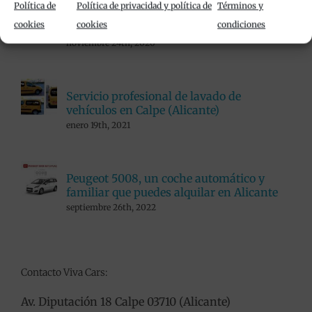
Política de
Política de privacidad y política de
Términos y
Alquiler de furgonetas en Calpe con Viva
cookies
cookies
condiciones
Cars
noviembre 24th, 2020
Servicio profesional de lavado de
vehículos en Calpe (Alicante)
enero 19th, 2021
Peugeot 5008, un coche automático y
familiar que puedes alquilar en Alicante
septiembre 26th, 2022
Contacto Viva Cars:
Av. Diputación 18 Calpe 03710 (Alicante)