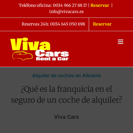
Saltar
Teléfono oficina:
0034 966 27 88 17
|
Reservar
|
al
info@vivacars.es
contenido
Reservas 24h: 0034 645 050 698
Reservar
Alquiler de coches en Alicante
¿Qué es la franquicia en el
seguro de un coche de alquiler?
Viva Cars