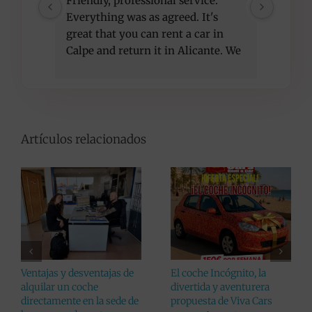
Friendly, professional service. 
I am ve
Everything was as agreed. It's 
compet
great that you can rent a car in 
recom
Calpe and return it in Alicante. We 
got a better car than initially 
agreed, at the same price. Thank 
you!
Artículos relacionados
Ventajas y desventajas de
El coche Incógnito, la
alquilar un coche
divertida y aventurera
directamente en la sede de
propuesta de Viva Cars