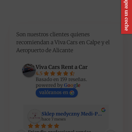
Compre un coche
Son nuestros clientes quienes
recomiendan a Viva Cars en Calpe y el
Aeropuerto de Alicante
Viva Cars Rent a Car
4.5
Basado en 159 reseñas.
powered by
G
o
o
g
l
e
valóranos en
Sklep medyczny Medi-Partner
hace 7 meses