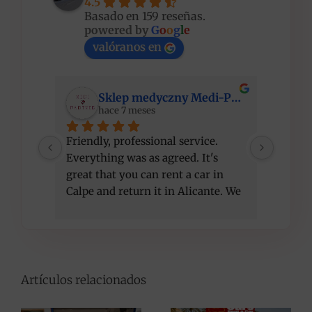
4.5
Basado en 159 reseñas.
powered by
G
o
o
g
l
e
valóranos en
Sklep medyczny Medi-Partner
hace 7 meses
Friendly, professional service. 
I am ve
Everything was as agreed. It's 
compet
great that you can rent a car in 
recom
Calpe and return it in Alicante. We 
got a better car than initially 
agreed, at the same price. Thank 
you!
Artículos relacionados