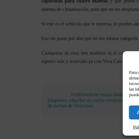
capacidad para cuatro maletas
y que posee ci
sistema de climatización, para que en los desplaza
Si este es el vehículo que te interesa, lo puedes a
Eso sin pasar por alto que en esa misma categoría 
Cualquiera de esos tres modelos es el coche per
esperes más y resérvalo ya con Viva Cars.
Para 
almac
tecno
las i
Published On: mayo 24th, 2021
/
puede
Etiquetas:
alquilar un coche compacto en De
de coches de Viva Cars
A
Pol