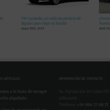
VW Carabelle, un vehículo perfecto de
¿Necesitas 
alquiler para viajar en familia
Nuestro pre
mayo 19th, 2025
abril 21st, 2
OS ARTÍCULOS
INFORMACIÓN DE CONTACTO
ejos a la hora de recoger
Av. Diputación 18 Calpe 037
oche alquilado
(Alicante)
Teléfono:
+34 966 27 88 17
a Cars da un paso más en