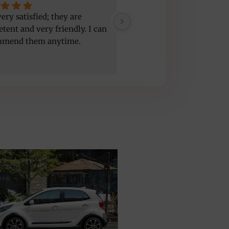
ery satisfied; they are 
Good service, nice people,
tent and very friendly. I can 
car but a bit old
mmend them anytime.