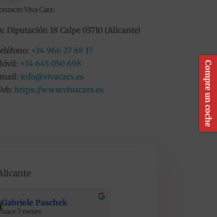
ontacto Viva Cars:
v. Diputación 18 Calpe 03710 (Alicante)
eléfono:
+34 966 27 88 17
óvil:
+34 645 050 698
Compre un coche
mail:
info@vivacars.es
eb:
https://www.vivacars.es
Alicante
Gabriele Paschek
Maciej Stopinski
hace 7 meses
hace 7 meses