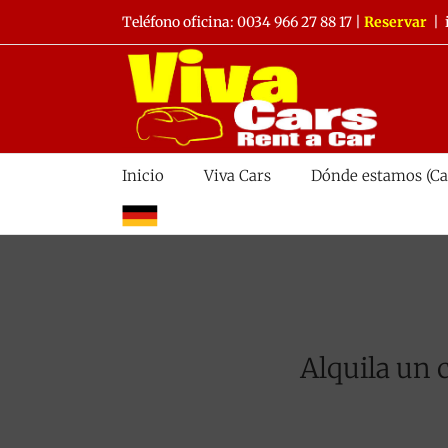
Saltar
Teléfono oficina:
0034 966 27 88 17
|
Reservar
|
al
contenido
Inicio
Viva Cars
Dónde estamos (Ca
alemán
Alquila un 