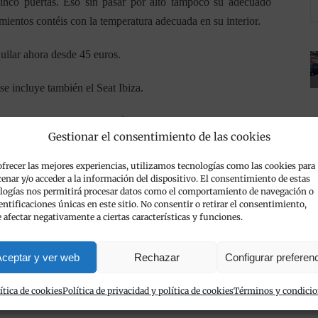
nco puertas. Eso sin pasar por alto tampoco su adecuado
mientos contéis con la temperatura adecuada en su interior.
lquilar ahora desde 45 euros.
se incluye también el Seat Ibiza.
fecto para ti durante tus próximas vacaciones en Denia. No
Gestionar el consentimiento de las cookies
ofrecer las mejores experiencias, utilizamos tecnologías como las cookies para
enar y/o acceder a la información del dispositivo. El consentimiento de estas
logías nos permitirá procesar datos como el comportamiento de navegación o
dentificaciones únicas en este sitio. No consentir o retirar el consentimiento,
Categorías:
Flota de vehículos de alquiler
/
 afectar negativamente a ciertas características y funciones.
nia
,
categoría compacta de la flota de Viva Cars
,
flota
ceptar y ver web
Rechazar
Configurar preferen
ítica de cookies
Política de privacidad y política de cookies
Términos y condici