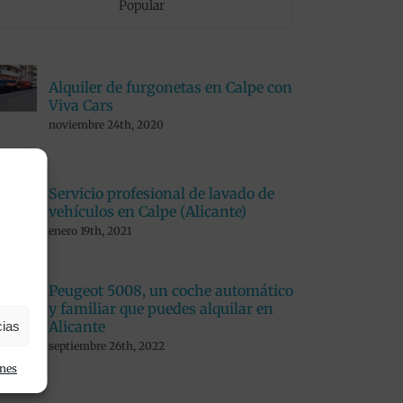
Popular
Alquiler de furgonetas en Calpe con
Viva Cars
noviembre 24th, 2020
Servicio profesional de lavado de
vehículos en Calpe (Alicante)
enero 19th, 2021
Peugeot 5008, un coche automático
y familiar que puedes alquilar en
Alicante
cias
septiembre 26th, 2022
ones