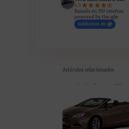
4.5
Basado en 159 reseñas.
powered by
G
o
o
g
l
e
valóranos en
Artículos relacionados