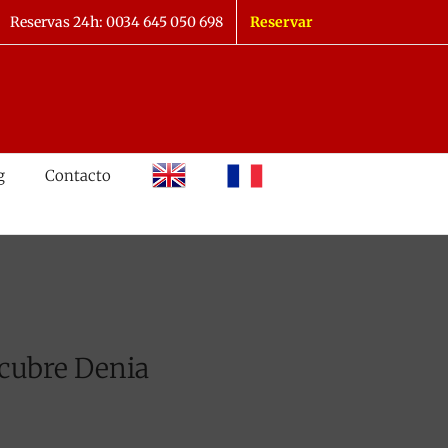
Reservas 24h: 0034 645 050 698
Reservar
inglés
francés
g
Contacto
scubre Denia