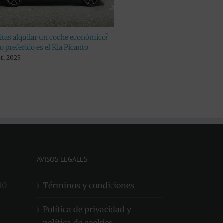
alquilar un coche económico?
¿Buscas un vehículo para disfru
ferido es el Kia Picanto
escapada? Elige el Opel Mokka
025
julio 11th, 2025
AVISOS LEGALES
10
Términos y condiciones
Política de privacidad y
política de cookies