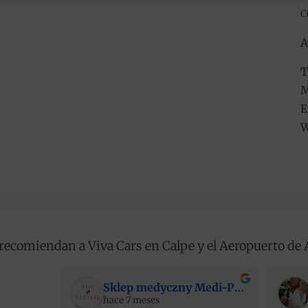
C
A
T
M
E
W
recomiendan a Viva Cars en Calpe y el Aeropuerto de 
Sklep medyczny Medi-Partner
hace 7 meses