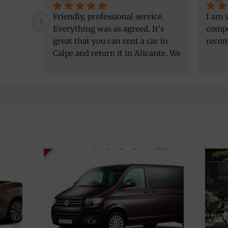
Friendly, professional service. 
I am v
Everything was as agreed. It's 
compe
great that you can rent a car in 
reco
Calpe and return it in Alicante. We 
got a better car than initially 
agreed, at the same price. Thank 
you!