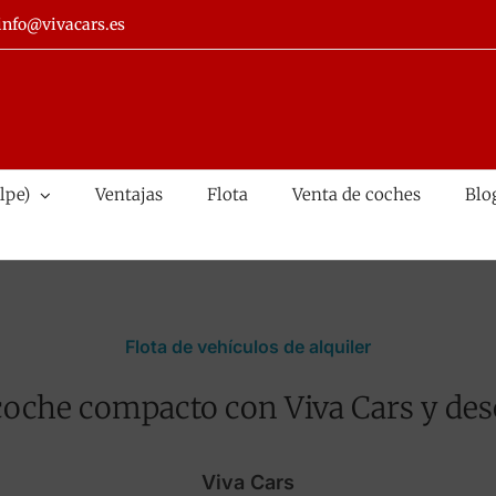
info@vivacars.es
lpe)
Ventajas
Flota
Venta de coches
Blo
Flota de vehículos de alquiler
coche compacto con Viva Cars y de
Viva Cars