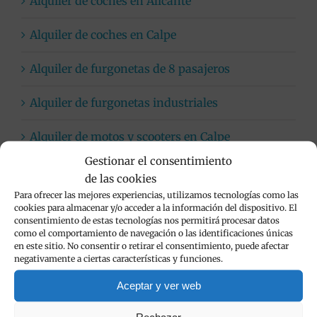
Alquiler de coches en Alicante
Alquiler de coches en Calpe
Alquiler de furgonetas de 8 pasajeros
Alquiler de furgonetas industriales
Alquiler de motos y scooters en Calpe
Gestionar el consentimiento
Alquiler de SUV en Alicante
de las cookies
Para ofrecer las mejores experiencias, utilizamos tecnologías como las
Coches automáticos
cookies para almacenar y/o acceder a la información del dispositivo. El
consentimiento de estas tecnologías nos permitirá procesar datos
como el comportamiento de navegación o las identificaciones únicas
Flota de vehículos de alquiler
en este sitio. No consentir o retirar el consentimiento, puede afectar
negativamente a ciertas características y funciones.
Limpieza de vehículos
Aceptar y ver web
Viva Cars