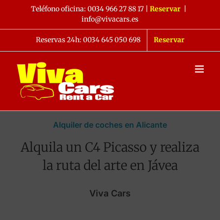
Saltar
Teléfono oficina:
0034 966 27 88 17
|
Reservar
|
al
info@vivacars.es
contenido
Reservas 24h: 0034 645 050 698
Reservar
Alquiler de coches en Alicante
Alquila un C4 Picasso y realiza
la ruta del arte en Jávea
Viva Cars