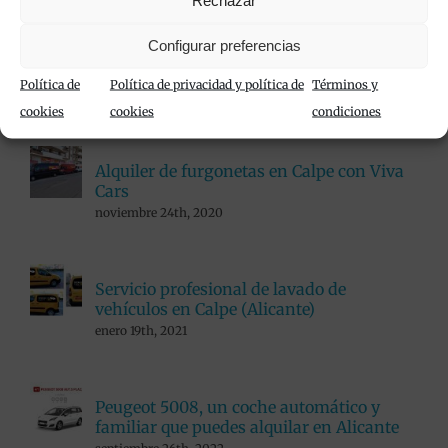
Rechazar
Configurar preferencias
Popular
Política de
Política de privacidad y política de
Términos y
cookies
cookies
condiciones
Alquiler de furgonetas en Calpe con Viva
Cars
noviembre 24th, 2020
Servicio profesional de lavado de
vehículos en Calpe (Alicante)
enero 19th, 2021
Peugeot 5008, un coche automático y
familiar que puedes alquilar en Alicante