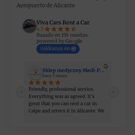
Aeropuerto de Alicante
Viva Cars Rent a Car
4.5
Basado en 159 reseñas.
powered by
G
o
o
g
l
e
valóranos en
Sklep medyczny Medi-Partner
hace 7 meses
Friendly, professional service. 
I am ve
Everything was as agreed. It's 
compet
great that you can rent a car in 
recom
Calpe and return it in Alicante. We 
got a better car than initially 
agreed, at the same price. Thank 
you!