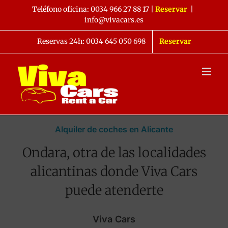
Saltar
Teléfono oficina:
0034 966 27 88 17
|
Reservar
|
al
info@vivacars.es
contenido
Reservas 24h: 0034 645 050 698
Reservar
Alquiler de coches en Alicante
Ondara, otra de las localidades
alicantinas donde Viva Cars
puede atenderte
Viva Cars