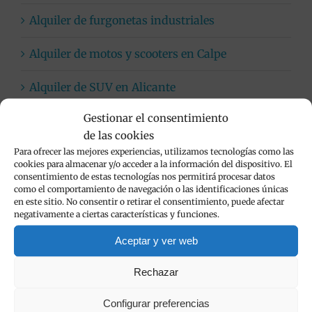
Alquiler de furgonetas industriales
Alquiler de motos y scooters en Calpe
Alquiler de SUV en Alicante
Gestionar el consentimiento
Coches automáticos
de las cookies
Para ofrecer las mejores experiencias, utilizamos tecnologías como las
Flota de vehículos de alquiler
cookies para almacenar y/o acceder a la información del dispositivo. El
consentimiento de estas tecnologías nos permitirá procesar datos
Limpieza de vehículos
como el comportamiento de navegación o las identificaciones únicas
en este sitio. No consentir o retirar el consentimiento, puede afectar
negativamente a ciertas características y funciones.
Viva Cars
Aceptar y ver web
Rechazar
Popular
Configurar preferencias