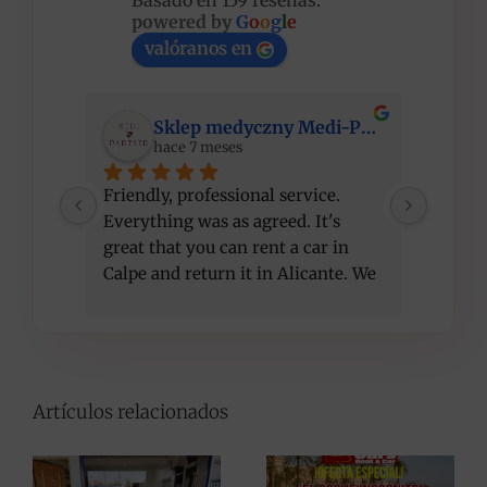
Basado en 159 reseñas.
powered by
G
o
o
g
l
e
valóranos en
Sklep medyczny Medi-Partner
hace 7 meses
Friendly, professional service. 
I am ve
Everything was as agreed. It's 
compet
great that you can rent a car in 
recom
Calpe and return it in Alicante. We 
got a better car than initially 
agreed, at the same price. Thank 
you!
Artículos relacionados