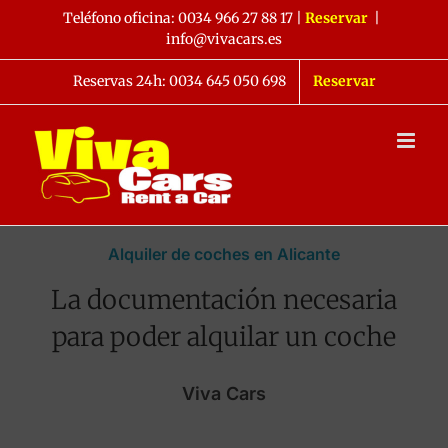
Saltar
Teléfono oficina:
0034 966 27 88 17
|
Reservar
|
al
info@vivacars.es
contenido
Reservas 24h: 0034 645 050 698
Reservar
Alquiler de coches en Alicante
La documentación necesaria
para poder alquilar un coche
Viva Cars