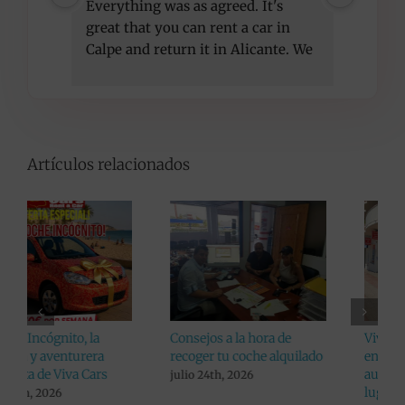
Everything was as agreed. It's 
compet
great that you can rent a car in 
recom
Calpe and return it in Alicante. We 
got a better car than initially 
agreed, at the same price. Thank 
you!
Artículos relacionados
Consejos a la hora de
Viva Cars da un paso más
recoger tu coche alquilado
en pro de sus clientes:
aumenta el listado de
julio 24th, 2026
lugares donde alquilar un