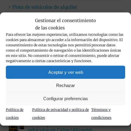
Flota de vehículos de alquiler
Gestionar el consentimiento
Limpieza de vehículos
de las cookies
Viva Cars
Para ofrecer las mejores experiencias, utilizamos tecnologías como las
cookies para almacenar y/o acceder a la información del dispositivo. El
consentimiento de estas tecnologías nos permitirá procesar datos
como el comportamiento de navegación o las identificaciones únicas
en este sitio. No consentir o retirar el consentimiento, puede afectar
negativamente a ciertas características y funciones.
Popular
Aceptar y ver web
Rechazar
Alquiler de furgonetas en Calpe con Viva
Cars
Configurar preferencias
noviembre 24th, 2020
Política de
Política de privacidad y política de
Términos y
cookies
cookies
condiciones
Servicio profesional de lavado de
vehículos en Calpe (Alicante)