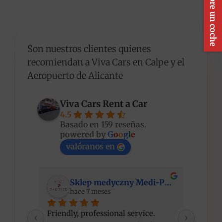
Compre un coche
Son nuestros clientes quienes
recomiendan a Viva Cars en Calpe y el
Aeropuerto de Alicante
Viva Cars Rent a Car
4.5
Basado en 159 reseñas.
powered by
G
o
o
g
l
e
valóranos en
Sklep medyczny Medi-Partner
hace 7 meses
Friendly, professional service. 
I am ve