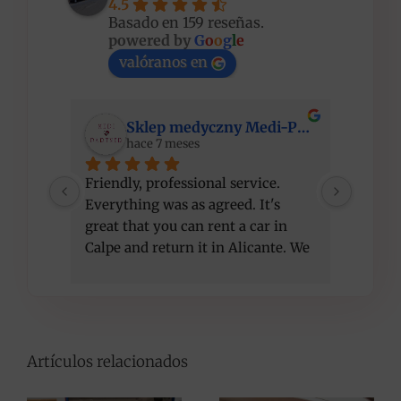
4.5
Basado en 159 reseñas.
powered by
G
o
o
g
l
e
valóranos en
Sklep medyczny Medi-Partner
hace 7 meses
Friendly, professional service. 
I am ve
Everything was as agreed. It's 
compet
great that you can rent a car in 
recom
Calpe and return it in Alicante. We 
got a better car than initially 
agreed, at the same price. Thank 
you!
Artículos relacionados