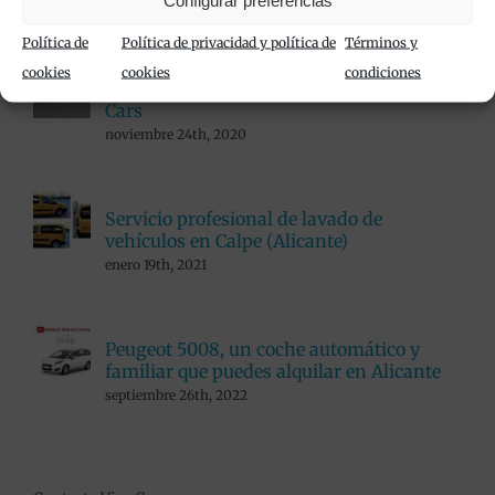
Política de
Política de privacidad y política de
Términos y
cookies
cookies
condiciones
Alquiler de furgonetas en Calpe con Viva
Cars
noviembre 24th, 2020
Servicio profesional de lavado de
vehículos en Calpe (Alicante)
enero 19th, 2021
Peugeot 5008, un coche automático y
familiar que puedes alquilar en Alicante
septiembre 26th, 2022