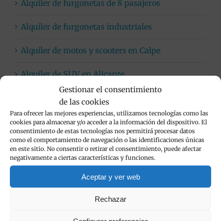
Alquiler de furgonetas de 8 pasajeros
Alquiler de furgonetas industriales
Alquiler de motos y scooters en Calpe
Alquiler de SUV en Alicante
Gestionar el consentimiento
Coches automáticos
de las cookies
Para ofrecer las mejores experiencias, utilizamos tecnologías como las
Flota de vehículos de alquiler
cookies para almacenar y/o acceder a la información del dispositivo. El
consentimiento de estas tecnologías nos permitirá procesar datos
como el comportamiento de navegación o las identificaciones únicas
Limpieza de vehículos
en este sitio. No consentir o retirar el consentimiento, puede afectar
negativamente a ciertas características y funciones.
Viva Cars
Aceptar y ver web
Rechazar
Popular
Configurar preferencias