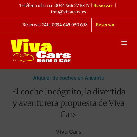
Saltar
Teléfono oficina:
0034 966 27 88 17
|
Reservar
|
al
info@vivacars.es
contenido
Reservas 24h: 0034 645 050 698
Reservar
Alquiler de coches en Alicante
El coche Incógnito, la divertida
y aventurera propuesta de Viva
Cars
Viva Cars