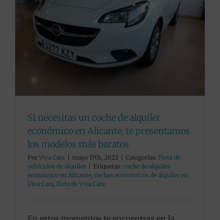
Si necesitas un coche de alquiler
económico en Alicante, te presentamos
los modelos más baratos
Por
Viva Cars
|
mayo 17th, 2022
|
Categorías:
Flota de
vehículos de alquiler
|
Etiquetas:
coche de alquiler
económico en Alicante
,
coches económicos de alquiler en
Viva Cars
,
flota de Viva Cars
En estos momentos te encuentras en la