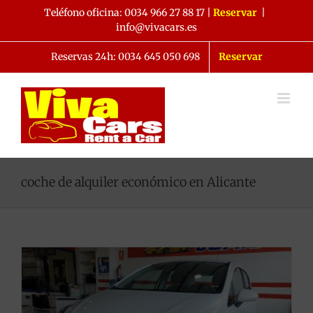
Saltar
Teléfono oficina:
0034 966 27 88 17
|
Reservar
|
al
info@vivacars.es
contenido
Reservas 24h: 0034 645 050 698
Reservar
coche de alquiler económico en Alicante