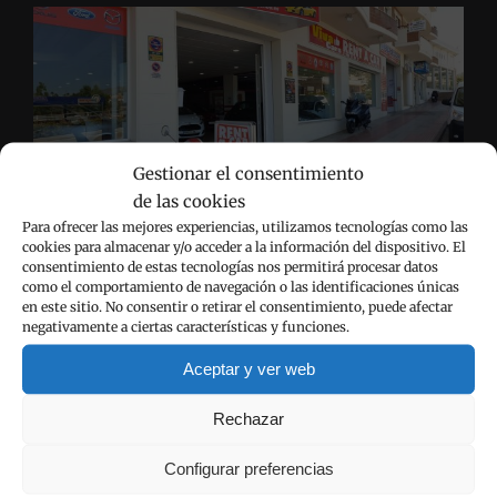
presenta
los
modelos
más
baratos
Gestionar el consentimiento
de las cookies
Empresa de alquiler de coches en Calpe que le
Para ofrecer las mejores experiencias, utilizamos tecnologías como las
ofrece una amplia flota de coches. Le entregamos
cookies para almacenar y/o acceder a la información del dispositivo. El
consentimiento de estas tecnologías nos permitirá procesar datos
el coche en el aeropuerto de Alicante, en el hotel de
como el comportamiento de navegación o las identificaciones únicas
Calpe donde vaya a alojarse o, si lo prefiere, en
en este sitio. No consentir o retirar el consentimiento, puede afectar
negativamente a ciertas características y funciones.
nuestra oficina que está en el centro de la ciudad.
Aceptar y ver web
VIVA CARS VENTA DE COCHES
Rechazar
Configurar preferencias
Coches en venta a su disposición: