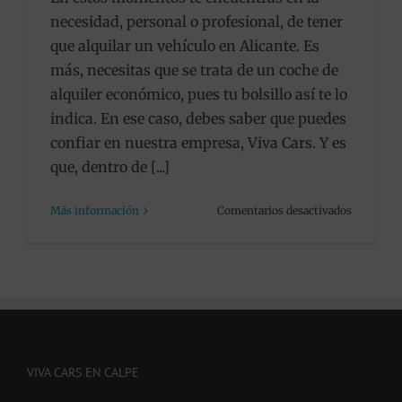
necesidad, personal o profesional, de tener
que alquilar un vehículo en Alicante. Es
más, necesitas que se trata de un coche de
alquiler económico, pues tu bolsillo así te lo
indica. En ese caso, debes saber que puedes
confiar en nuestra empresa, Viva Cars. Y es
que, dentro de [...]
en
Más información
Comentarios desactivados
Si
necesitas
un
coche
de
alquiler
económic
en
VIVA CARS EN CALPE
Alicante,
te