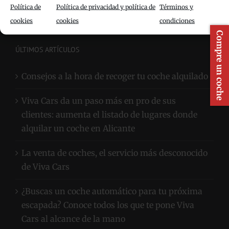
Política de
Política de privacidad y política de
Términos y
Automóviles Juan Calpe
cookies
cookies
condiciones
Compre un coche
ÚLTIMOS ARTÍCULOS
Consejos a la hora de recoger tu coche alquilado
Viva Cars da un paso más en pro de sus
clientes: aumenta el listado de lugares donde
alquilar un coche en Alicante
La venta de coches, el servicio más desconocido
de Viva Cars
¿Buscas un coche automático para tu próxima
escapada? Conoce todos los que te pone Viva
Cars al alcance de la mano