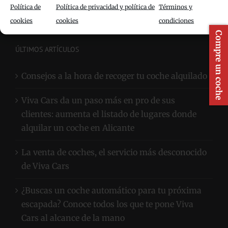
Política de
Política de privacidad y política de
Términos y
Automóviles Juan Calpe
cookies
cookies
condiciones
Compre un coche
ÚLTIMOS ARTÍCULOS
Consejos a la hora de recoger tu coche alquilado
Viva Cars da un paso más en pro de sus
clientes: aumenta el listado de lugares donde
alquilar un coche en Alicante
La venta de coches, el servicio más desconocido
de Viva Cars
¿Buscas un coche automático para tu próxima
escapada? Conoce todos los que te pone Viva
Cars al alcance de la mano