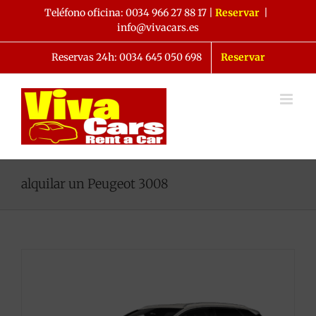
Saltar
Teléfono oficina:
0034 966 27 88 17
|
Reservar
|
al
info@vivacars.es
contenido
Reservas 24h: 0034 645 050 698
Reservar
alquilar un Peugeot 3008