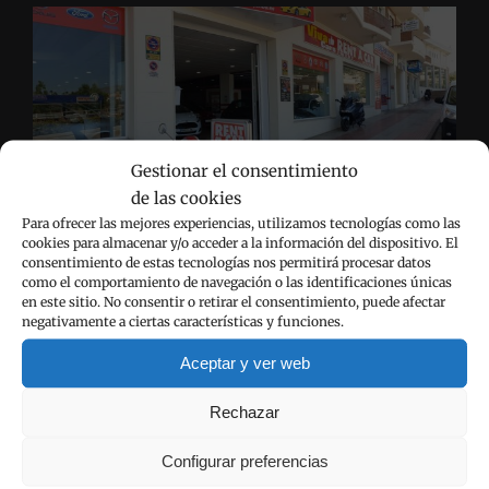
ruta
por
los
acantilad
de
Moraira
Gestionar el consentimiento
de las cookies
Empresa de alquiler de coches en Calpe que le
Para ofrecer las mejores experiencias, utilizamos tecnologías como las
ofrece una amplia flota de coches. Le entregamos
cookies para almacenar y/o acceder a la información del dispositivo. El
consentimiento de estas tecnologías nos permitirá procesar datos
el coche en el aeropuerto de Alicante, en el hotel de
como el comportamiento de navegación o las identificaciones únicas
Calpe donde vaya a alojarse o, si lo prefiere, en
en este sitio. No consentir o retirar el consentimiento, puede afectar
negativamente a ciertas características y funciones.
nuestra oficina que está en el centro de la ciudad.
Aceptar y ver web
VIVA CARS VENTA DE COCHES
Rechazar
Configurar preferencias
Coches en venta a su disposición: