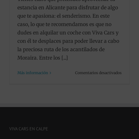
estancia en Alicante para disfrutar de algo
que te apasiona: el senderismo. En este
caso, lo que te recomendamos es que no
dudes en alquilar un coche con Viva Cars y
con él te desplaces para poder llevar a cabo
la preciosa ruta de los acantilados de
Moraira. Entre los [...]
en
Más información
Comentarios desactivados
Peugeot
3008,
un
coche
ideal
para
alquilar
y
VIVA CARS EN CALPE
realizar
la