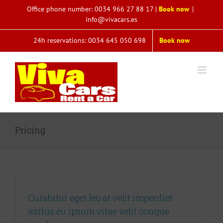
Saltar
Office phone number:
0034 966 27 88 17
|
Book now
|
al
info@vivacars.es
contenido
24h reservations: 0034 645 050 698
Book now
Pricing
Curabitur eget leo at velit imperdiet
varius eu ipsum vitae velit congue