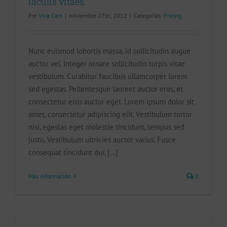
iaculis vitaes.
Por
Viva Cars
|
noviembre 27th, 2012
|
Categorías:
Pricing
Nunc euismod lobortis massa, id sollicitudin augue
auctor vel. Integer ornare sollicitudin turpis vitae
vestibulum. Curabitur faucibus ullamcorper lorem
sed egestas. Pellentesque laoreet auctor eros, et
consectetur eros auctor eget. Lorem ipsum dolor sit
amet, consectetur adipiscing elit. Vestibulum tortor
nisi, egestas eget molestie tincidunt, tempus sed
justo. Vestibulum ultricies auctor varius. Fusce
consequat tincidunt dui, [...]
Más información
0