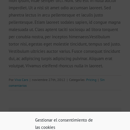
nibh ipsum, vitae semper orci. Nunc sed elit in nulla auctor
imperdiet. Ut a nisl sit amet odio accumsan laoreet. Sed
pharetra lectus in arcu pellentesque et iaculis justo
pellentesque. Etiam laoreet sodales sapien, id congue magna
malesuada ut. Class aptent taciti sociosqu ad litora torquent
per conubia nostra, per inceptos himenaeos.Vestibulum
tortor nisi, egestas eget molestie tincidunt, tempus sed justo.
Vestibulum ultricies auctor varius. Fusce consequat tincidunt
dui, ac adipiscing turpis adipiscing pulvinar. Aliquam erat
volutpat. Vivamus eleifend rhoncus nulla in laoreet.
Por
Viva Cars
|
noviembre 27th, 2012
|
Categorías:
Pricing
|
Sin
comentarios
Share This Story, Choose Your Platform!
Gestionar el consentimiento de
las cookies
Facebook
X
Reddit
LinkedIn
Pinterest
Vk