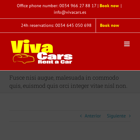
Saltar
Office phone number:
0034 966 27 88 17
|
Book now
|
al
info@vivacars.es
contenido
24h reservations: 0034 645 050 698
Book now
Fusce nisi augue, malesuada in commodo
quis, euismod quis orci integer vitae nisl non.
Anterior
Siguiente