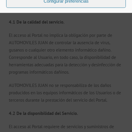
Configurar preferencias
4. EXCLUSIÓN DE RESPONSABILIDAD
4.1 De la calidad del servicio.
El acceso al Portal no implica la obligación por parte de
AUTOMOVILES JUAN de controlar la ausencia de virus,
gusanos o cualquier otro elemento informático dañino.
Corresponde al Usuario, en todo caso, la disponibilidad de
herramientas adecuadas para la detección y desinfección de
programas informáticos dañinos.
AUTOMOVILES JUAN no se responsabiliza de los daños
producidos en los equipos informáticos de los Usuarios o de
terceros durante la prestación del servicio del Portal.
4.2 De la disponibilidad del Servicio.
El acceso al Portal requiere de servicios y suministros de