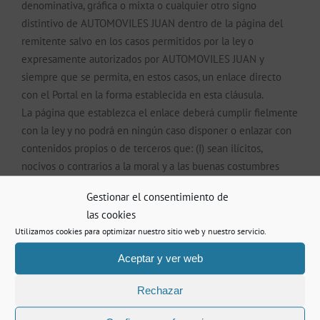
denominativa, gráfica o mixta o cualquier otro signo
distintivo de AUTOMOVILES JUAN dentro de la página del
remitente salvo en los casos permitidos por la ley o
expresamente autorizados por AUTOMOVILES JUAN y
siempre que se permita, en estos casos, un enlace directo
con el Portal en la forma establecida en esta cláusula.
La página que establezca el enlace deberá cumplir fielmente
con la ley y no podrá en ningún caso disponer o enlazar con
contenidos propios o de terceros que: (I) sean ilícitos,
nocivos o contrarios a la moral y a las buenas costumbres
(pornográficos, violentos, racistas, etc.); (II) induzcan o puedan
Gestionar el consentimiento de
inducir en el Usuario la falsa concepción de que
las cookies
AUTOMOVILES JUAN suscribe, respalda, se adhiere o de
Utilizamos cookies para optimizar nuestro sitio web y nuestro servicio.
cualquier manera apoya, las ideas, manifestaciones o
expresiones, lícitas o ilícitas, del remitente; (III) resulten
Aceptar y ver web
inapropiados o no pertinentes con la actividad de
Rechazar
AUTOMOVILES JUAN en atención al lugar, contenidos y
temática de la página web del remitente.