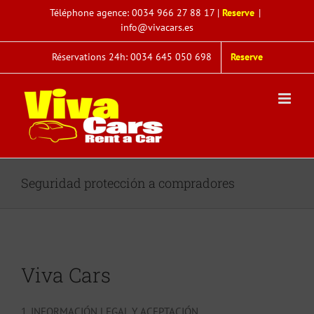
Saltar
Téléphone agence:
0034 966 27 88 17
|
Reserve
|
al
info@vivacars.es
contenido
Réservations 24h: 0034 645 050 698
Reserve
Seguridad protección a compradores
Viva Cars
1. INFORMACIÓN LEGAL Y ACEPTACIÓN