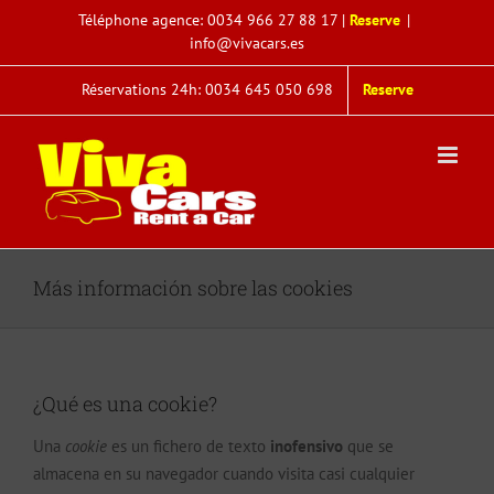
Saltar
Téléphone agence:
0034 966 27 88 17
|
Reserve
|
al
info@vivacars.es
contenido
Réservations 24h: 0034 645 050 698
Reserve
Más información sobre las cookies
¿Qué es una cookie?
Una
cookie
es un fichero de texto
inofensivo
que se
almacena en su navegador cuando visita casi cualquier